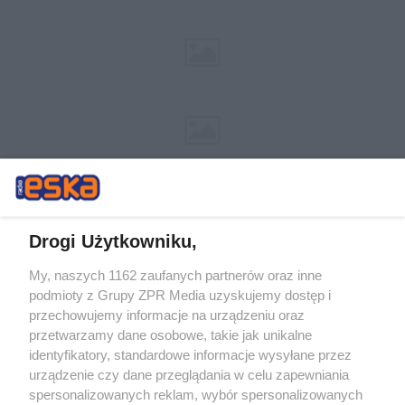
Drogi Użytkowniku,
My, naszych 1162 zaufanych partnerów oraz inne
Żaden utwór zamieszczony w serwisie nie może być powielany i
podmioty z Grupy ZPR Media uzyskujemy dostęp i
rozpowszechniany lub dalej rozpowszechniany w jakikolwiek sposób (w
tym także elektroniczny lub mechaniczny) na jakimkolwiek polu
przechowujemy informacje na urządzeniu oraz
eksploatacji w jakiejkolwiek formie, włącznie z umieszczaniem w
przetwarzamy dane osobowe, takie jak unikalne
Internecie bez pisemnej zgody właściciela praw. Jakiekolwiek użycie lub
identyfikatory, standardowe informacje wysyłane przez
wykorzystanie utworów w całości lub w części z naruszeniem prawa,
tzn. bez właściwej zgody, jest zabronione pod groźbą kary i może być
urządzenie czy dane przeglądania w celu zapewniania
ścigane prawnie.
spersonalizowanych reklam, wybór spersonalizowanych