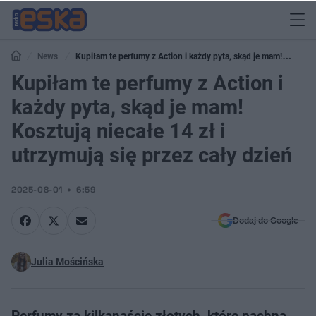
News
Kupiłam te perfumy z Action i każdy pyta, skąd je mam!
Kosztują niecałe 14 zł i utrzymują się przez cały dzień
Kupiłam te perfumy z Action i
każdy pyta, skąd je mam!
Kosztują niecałe 14 zł i
utrzymują się przez cały dzień
2025-08-01
6:59
Dodaj do Google
Julia Mościńska
Perfumy za kilkanaście złotych, które pachną