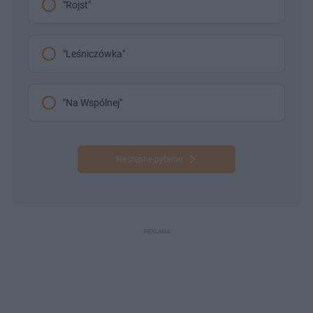
"Rojst"
"Leśniczówka"
"Na Wspólnej"
Następne pytanie