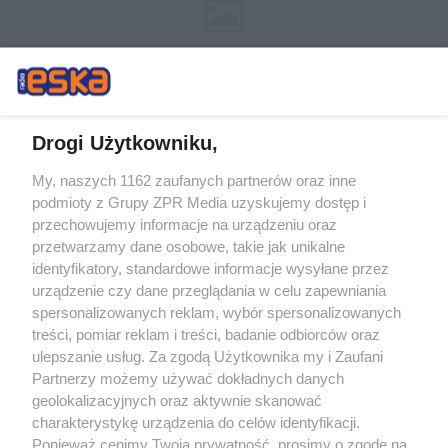
Drogi Użytkowniku,
My, naszych 1162 zaufanych partnerów oraz inne
Żaden utwór zamieszczony w serwisie nie może być powielany i
podmioty z Grupy ZPR Media uzyskujemy dostęp i
rozpowszechniany lub dalej rozpowszechniany w jakikolwiek sposób (w
tym także elektroniczny lub mechaniczny) na jakimkolwiek polu
przechowujemy informacje na urządzeniu oraz
eksploatacji w jakiejkolwiek formie, włącznie z umieszczaniem w Internecie
przetwarzamy dane osobowe, takie jak unikalne
bez pisemnej zgody właściciela praw. Jakiekolwiek użycie lub
wykorzystanie utworów w całości lub w części z naruszeniem prawa, tzn.
identyfikatory, standardowe informacje wysyłane przez
bez właściwej zgody, jest zabronione pod groźbą kary i może być ścigane
urządzenie czy dane przeglądania w celu zapewniania
prawnie.
spersonalizowanych reklam, wybór spersonalizowanych
treści, pomiar reklam i treści, badanie odbiorców oraz
ulepszanie usług. Za zgodą Użytkownika my i Zaufani
Partnerzy możemy używać dokładnych danych
geolokalizacyjnych oraz aktywnie skanować
charakterystykę urządzenia do celów identyfikacji.
O nas
Ponieważ cenimy Twoją prywatność, prosimy o zgodę na