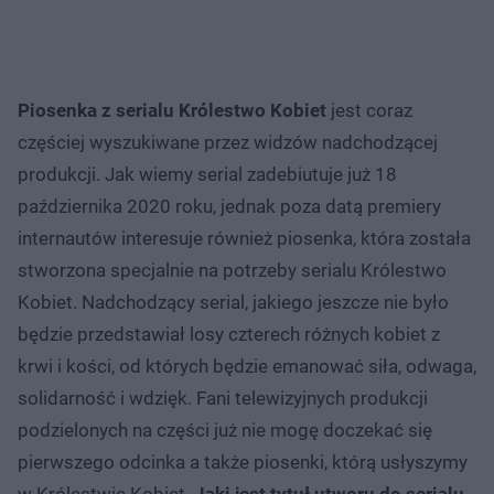
Piosenka z serialu Królestwo Kobiet
jest coraz
częściej wyszukiwane przez widzów nadchodzącej
produkcji. Jak wiemy serial zadebiutuje już 18
października 2020 roku, jednak poza datą premiery
internautów interesuje również piosenka, która została
stworzona specjalnie na potrzeby serialu Królestwo
Kobiet. Nadchodzący serial, jakiego jeszcze nie było
będzie przedstawiał losy czterech różnych kobiet z
krwi i kości, od których będzie emanować siła, odwaga,
solidarność i wdzięk. Fani telewizyjnych produkcji
podzielonych na części już nie mogę doczekać się
pierwszego odcinka a także piosenki, którą usłyszymy
w Królestwie Kobiet.
Jaki jest tytuł utworu do serialu