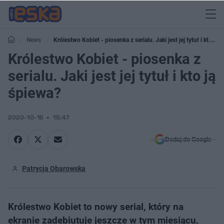
News
Królestwo Kobiet - piosenka z serialu. Jaki jest jej tytuł i kto ją
śpiewa?
Królestwo Kobiet - piosenka z
serialu. Jaki jest jej tytuł i kto ją
śpiewa?
2020-10-16
15:47
Dodaj do Google
Patrycja Obarowska
Królestwo Kobiet to nowy serial, który na
ekranie zadebiutuje jeszcze w tym miesiącu,