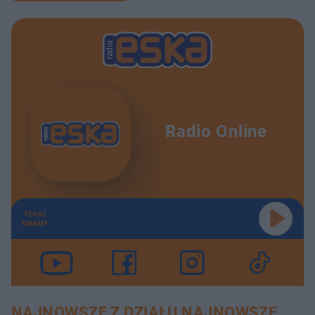
Radio Online
TERAZ
GRAMY
NAJNOWSZE Z DZIAŁU NAJNOWSZE