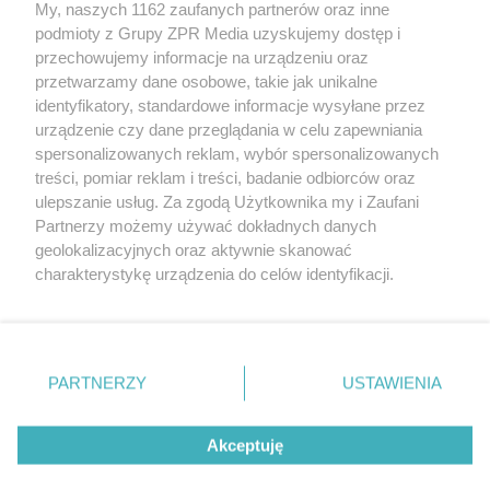
My, naszych 1162 zaufanych partnerów oraz inne
Żaden utwór zamieszczony w serwisie nie może być powielany i
podmioty z Grupy ZPR Media uzyskujemy dostęp i
rozpowszechniany lub dalej rozpowszechniany w jakikolwiek sposób (w
przechowujemy informacje na urządzeniu oraz
tym także elektroniczny lub mechaniczny) na jakimkolwiek polu
eksploatacji w jakiejkolwiek formie, włącznie z umieszczaniem w
przetwarzamy dane osobowe, takie jak unikalne
Internecie bez pisemnej zgody właściciela praw. Jakiekolwiek użycie lub
identyfikatory, standardowe informacje wysyłane przez
wykorzystanie utworów w całości lub w części z naruszeniem prawa,
tzn. bez właściwej zgody, jest zabronione pod groźbą kary i może być
urządzenie czy dane przeglądania w celu zapewniania
ścigane prawnie.
spersonalizowanych reklam, wybór spersonalizowanych
treści, pomiar reklam i treści, badanie odbiorców oraz
ulepszanie usług. Za zgodą Użytkownika my i Zaufani
Partnerzy możemy używać dokładnych danych
geolokalizacyjnych oraz aktywnie skanować
charakterystykę urządzenia do celów identyfikacji.
Ponieważ cenimy Twoją prywatność, prosimy o zgodę na
O nas
korzystanie z tych technologii poprzez kliknięcie
Informacje prawne
„Akceptuję”. Zgoda jest dobrowolna i zawsze możesz ją
zmienić/wycofać klikając przycisk ustawień prywatności
PARTNERZY
USTAWIENIA
Nasze serwisy
znajdujący się w lewym dolnym rogu strony
. Niektóre
rodzaje przetwarzania danych nie wymagają zgody
© 2026 Grupa ZPR Media
Akceptuję
użytkownika, ale masz prawo sprzeciwić się takiemu
przetwarzaniu. Preferencje będą miały zastosowanie tylko