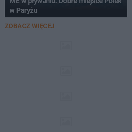
ME w pływaniu. Dobre miejsce Polek
w Paryżu
ZOBACZ WIĘCEJ