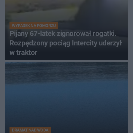
WYPADEK NA POMORZU
Pijany 67-latek zignorował rogatki.
Rozpędzony pociąg Intercity uderzył
w traktor
DRAMAT NAD WODĄ