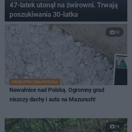
47-latek utonął na żwirowni. Trwają
poszukiwania 30-latka
10
NIEBEZPIECZNA POGODA
Nawałnice nad Polską. Ogromny grad
niszczy dachy i auta na Mazurach!
19