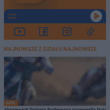
TERAZ
GRAMY
NAJNOWSZE Z DZIAŁU NAJNOWSZE
ŻUŻEL
Abramczyk Polonia Bydgoszcz rozgromiła Poloni