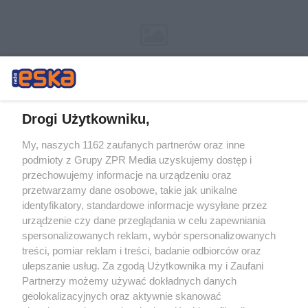
Drogi Użytkowniku,
My, naszych 1162 zaufanych partnerów oraz inne
Żaden utwór zamieszczony w serwisie nie może być powielany i
podmioty z Grupy ZPR Media uzyskujemy dostęp i
rozpowszechniany lub dalej rozpowszechniany w jakikolwiek sposób (w
przechowujemy informacje na urządzeniu oraz
tym także elektroniczny lub mechaniczny) na jakimkolwiek polu
eksploatacji w jakiejkolwiek formie, włącznie z umieszczaniem w
przetwarzamy dane osobowe, takie jak unikalne
Internecie bez pisemnej zgody właściciela praw. Jakiekolwiek użycie lub
identyfikatory, standardowe informacje wysyłane przez
wykorzystanie utworów w całości lub w części z naruszeniem prawa,
tzn. bez właściwej zgody, jest zabronione pod groźbą kary i może być
urządzenie czy dane przeglądania w celu zapewniania
ścigane prawnie.
spersonalizowanych reklam, wybór spersonalizowanych
treści, pomiar reklam i treści, badanie odbiorców oraz
ulepszanie usług. Za zgodą Użytkownika my i Zaufani
Partnerzy możemy używać dokładnych danych
geolokalizacyjnych oraz aktywnie skanować