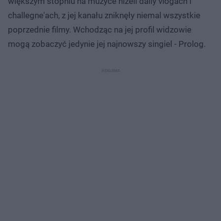
większym stopniu na muzyce niżeli daily vlogach i
challegne'ach, z jej kanału zniknęły niemal wszystkie
poprzednie filmy. Wchodząc na jej profil widzowie
mogą zobaczyć jedynie jej najnowszy singiel - Prolog.