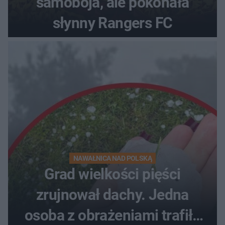
samobója, ale pokonała
słynny Rangers FC
NAWAŁNICA NAD POLSKĄ
Grad wielkości pięści
zrujnował dachy. Jedna
osoba z obrażeniami trafiła