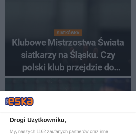
SIATKÓWKA
Klubowe Mistrzostwa Świata
siatkarzy na Śląsku. Czy
polski klub przejdzie do
historii
Drogi Użytkowniku,
My, naszych 1162 zaufanych partnerów oraz inne