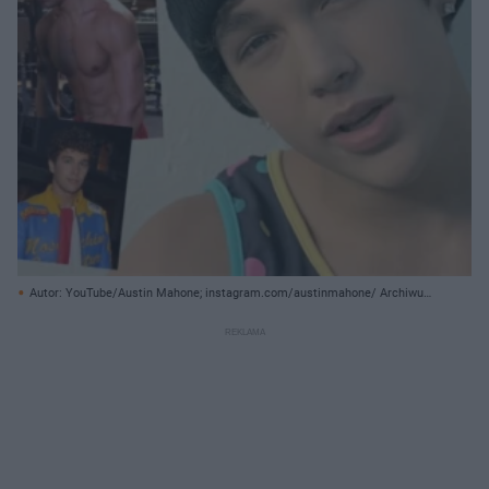
Autor: YouTube/Austin Mahone; instagram.com/austinmahone/ Archiwum
prywatne