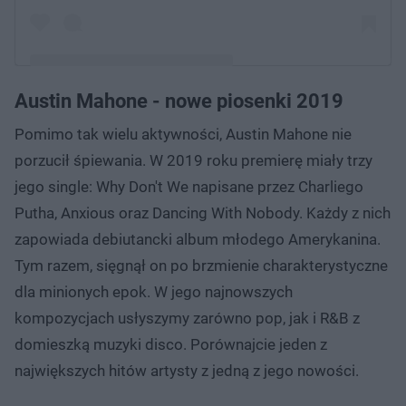
Austin Mahone - nowe piosenki 2019
Post udostępniony przez Austin Mahone (@austinmahone)
Pomimo tak wielu aktywności, Austin Mahone nie
Wrz 23, 2019 o 9:56 PDT
porzucił śpiewania. W 2019 roku premierę miały trzy
jego single: Why Don't We napisane przez Charliego
Putha, Anxious oraz Dancing With Nobody. Każdy z nich
zapowiada debiutancki album młodego Amerykanina.
Tym razem, sięgnął on po brzmienie charakterystyczne
dla minionych epok. W jego najnowszych
kompozycjach usłyszymy zarówno pop, jak i R&B z
domieszką muzyki disco. Porównajcie jeden z
największych hitów artysty z jedną z jego nowości.