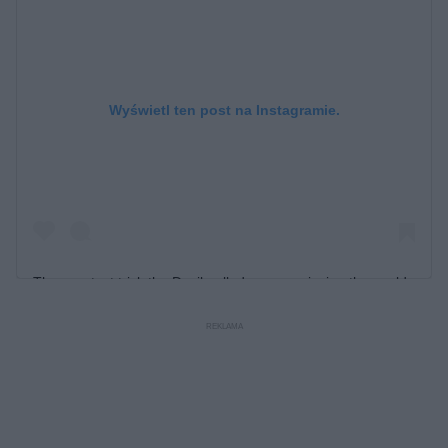
Wyświetl ten post na Instagramie.
The greatest trick the Devil pulled was convincing the world
that there was only one of him ? @moschino
Post udostępniony przez
@itsjeremyscott
Austin
(@austinmahone)
Mahone
Cze 8, 2019 o 11:36 PDT