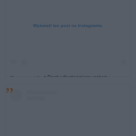
Wyświetl ten post na Instagramie.
Post udostępniony przez
Champ mentality ?
Austin
(@austinmahone)
Mahone
Sie 25, 2019 o 7:33 PDT