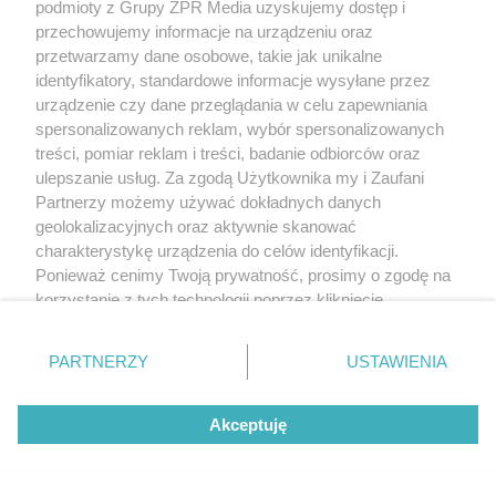
podmioty z Grupy ZPR Media uzyskujemy dostęp i
przechowujemy informacje na urządzeniu oraz
TENIS ZIEMNY
przetwarzamy dane osobowe, takie jak unikalne
Weronika Falkowska z
identyfikatory, standardowe informacje wysyłane przez
urządzenie czy dane przeglądania w celu zapewniania
tytułem w Warszawie. Zobacz
spersonalizowanych reklam, wybór spersonalizowanych
treści, pomiar reklam i treści, badanie odbiorców oraz
wynik polskiego finału debla
ulepszanie usług. Za zgodą Użytkownika my i Zaufani
Partnerzy możemy używać dokładnych danych
geolokalizacyjnych oraz aktywnie skanować
charakterystykę urządzenia do celów identyfikacji.
Ponieważ cenimy Twoją prywatność, prosimy o zgodę na
korzystanie z tych technologii poprzez kliknięcie
„Akceptuję”. Zgoda jest dobrowolna i zawsze możesz ją
zmienić/wycofać klikając przycisk ustawień prywatności
PARTNERZY
USTAWIENIA
znajdujący się w lewym dolnym rogu strony
. Niektóre
rodzaje przetwarzania danych nie wymagają zgody
Akceptuję
użytkownika, ale masz prawo sprzeciwić się takiemu
PIŁKA NOŻNA
przetwarzaniu. Preferencje będą miały zastosowanie tylko
Trener Cracovii przed meczem ze
na tej witrynie.