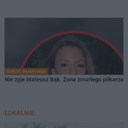
ŚMIERĆ BRAMKARZA
Nie żyje Mateusz Bąk. Żona zmarłego piłkarza z
LOKALNIE: