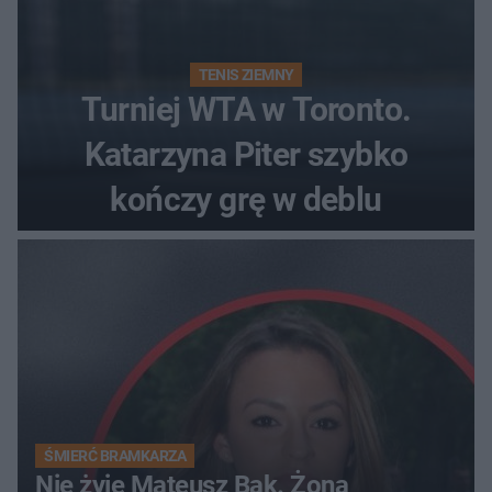
TENIS ZIEMNY
Turniej WTA w Toronto.
Katarzyna Piter szybko
kończy grę w deblu
ŚMIERĆ BRAMKARZA
Nie żyje Mateusz Bąk. Żona