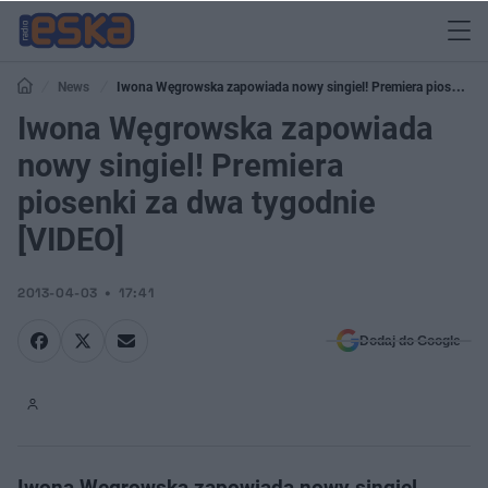
News
Iwona Węgrowska zapowiada nowy singiel! Premiera piosenki
za dwa tygodnie [VIDEO]
Iwona Węgrowska zapowiada
nowy singiel! Premiera
piosenki za dwa tygodnie
[VIDEO]
2013-04-03
17:41
Dodaj do Google
Iwona Węgrowska zapowiada nowy singiel.