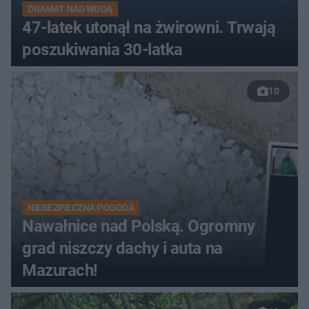
DRAMAT NAD WODĄ
47-latek utonął na żwirowni. Trwają
poszukiwania 30-latka
10
NIEBEZPIECZNA POGODA
Nawałnice nad Polską. Ogromny
grad niszczy dachy i auta na
Mazurach!