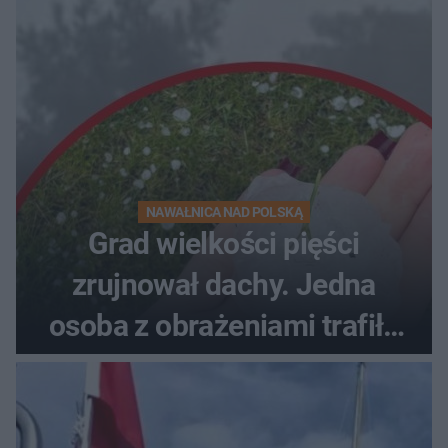
NAWAŁNICA NAD POLSKĄ
Grad wielkości pięści
zrujnował dachy. Jedna
osoba z obrażeniami trafiła
do szpitala