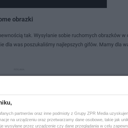
home obrazki
z pewnością tak. Wysyłanie sobie ruchomych obrazków w
ie dla was poszukaliśmy najlepszych gifów. Mamy dla was
niku,
fanych partnerów oraz inne podmioty z Grupy ZPR Media uzyskujem
cje na urządzeniu oraz przetwarzamy dane osobowe, takie jak unika
je wysyłane przez urządzenie czy dane przeglądania w celu zapewn