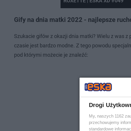
ROXETTE | ESKA XD #049
Gify na dnia matki 2022 - najlepsze ruc
Szukacie gifów z okazji dnia matki? Wielu z was 
czasie jest bardzo modne. Z tego powodu specjaln
pod którymi możecie je znaleźć:
Drogi Użytkow
My, naszych 1162 zau
przechowujemy informa
standardowe informac