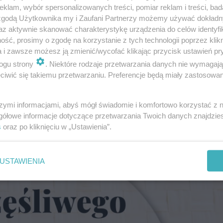
klam, wybór spersonalizowanych treści, pomiar reklam i treści, bad
 zgodą Użytkownika my i Zaufani Partnerzy możemy używać dokład
az aktywnie skanować charakterystykę urządzenia do celów identyfi
ść, prosimy o zgodę na korzystanie z tych technologii poprzez klikn
a i zawsze możesz ją zmienić/wycofać klikając przycisk ustawień pr
ogu strony
. Niektóre rodzaje przetwarzania danych nie wymagaj
iwić się takiemu przetwarzaniu. Preferencje będą miały zastosowanie
szymi informacjami, abyś mógł świadomie i komfortowo korzystać z
gółowe informacje dotyczące przetwarzania Twoich danych znajdzi
s
oraz po kliknięciu w „Ustawienia”.
USTAWIENIA