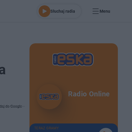
Słuchaj radia
Menu
a
Radio Online
daj do Google
TERAZ GRAMY