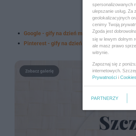
spersonalizowanych re
ulepszanie usług. Za
geolokalizacyjnych or
cenimy Twoją prywatno
Zgoda jest dobrowoln
Google - gify na dzień matki
się w lewym dolnym r
Pinterest - gify na dzień matki
ale masz prawo sprzec
witrynie.
Zapoznaj się z poniż
internetowych. Szcze
Prywatności
i
Cookie
PARTNERZY