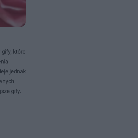
gify, które
enia
ieje jednak
awnych
sze gify.