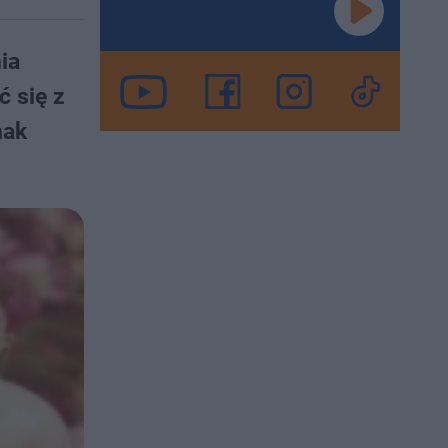
ia
 się z
nak