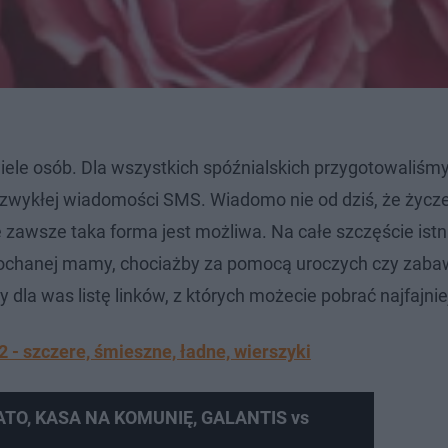
ele osób. Dla wszystkich spóźnialskich przygotowaliśmy 
zwykłej wiadomości SMS. Wiadomo nie od dziś, że życz
 zawsze taka forma jest możliwa. Na całe szczęście istn
ukochanej mamy, chociażby za pomocą uroczych czy zab
a was listę linków, z których możecie pobrać najfajniej
2 - szczere, śmieszne, ładne, wierszyki
TO, KASA NA KOMUNIĘ, GALANTIS vs