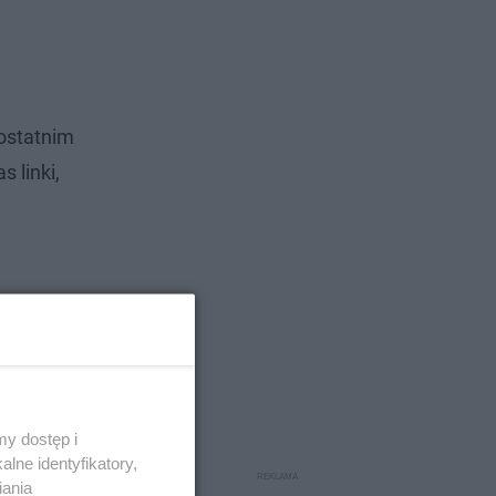
 ostatnim
 linki,
y dostęp i
lne identyfikatory,
iania