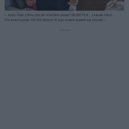
Autor: Kadr z filmu oto jak straciłem ponad 100.000 PLN... z kanału Karol
Friz Wiśniewski/ Archiwum prywatne
Friz stracił ponad 100 000 złotych! W jego oczach pojawił się smutek i
bezsilnośc