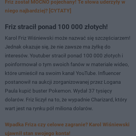
Friz został MOCNO pojechany! Te słowa uderzyły w
niego najbardziej? [CYTATY]
Friz stracił ponad 100 000 złotych!
Karol Friz Wiśniewski może nazwać się szczęściarzem!
Jednak okazuje się, że nie zawsze ma żyłkę do
interesów. Youtuber stracił ponad 100 000 złotych i
poinformował o tym swoich fanów w materiale wideo,
które umieścił na swoim kanał YouTube. Influencer
postanowił na aukcji zorganizowanej przez Logana
Paula kupić buster Pokemon. Wydał 37 tysięcy
dolarów. Friz liczył na to, że wypadnie Charizard, który
wart jest na rynku pół miliona dolarów.
Wpadka Friza czy celowe zagranie? Karol Wiśniewski
ujawnił stan swojego konta!