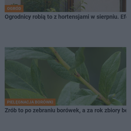
OGRÓD
Ogrodnicy robią to z hortensjami w sierpniu. Efe
PIELĘGNACJA BORÓWKI
Zrób to po zebraniu borówek, a za rok zbiory będ