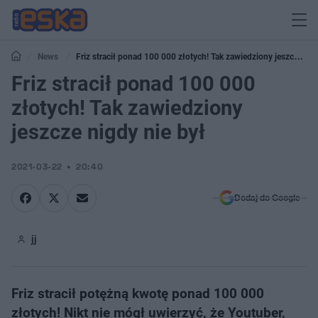
News
Friz stracił ponad 100 000 złotych! Tak zawiedziony jeszcze
nigdy nie był
Friz stracił ponad 100 000
złotych! Tak zawiedziony
jeszcze nigdy nie był
2021-03-22
20:40
Dodaj do Google
jj
Friz stracił potężną kwotę ponad 100 000
złotych! Nikt nie mógł uwierzyć, że Youtuber,