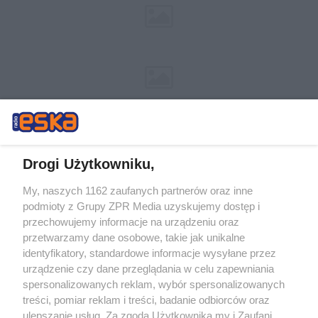
Drogi Użytkowniku,
My, naszych 1162 zaufanych partnerów oraz inne
Żaden utwór zamieszczony w serwisie nie może być powielany i
podmioty z Grupy ZPR Media uzyskujemy dostęp i
rozpowszechniany lub dalej rozpowszechniany w jakikolwiek sposób (w
tym także elektroniczny lub mechaniczny) na jakimkolwiek polu
przechowujemy informacje na urządzeniu oraz
eksploatacji w jakiejkolwiek formie, włącznie z umieszczaniem w
przetwarzamy dane osobowe, takie jak unikalne
Internecie bez pisemnej zgody właściciela praw. Jakiekolwiek użycie lub
identyfikatory, standardowe informacje wysyłane przez
wykorzystanie utworów w całości lub w części z naruszeniem prawa,
tzn. bez właściwej zgody, jest zabronione pod groźbą kary i może być
urządzenie czy dane przeglądania w celu zapewniania
ścigane prawnie.
spersonalizowanych reklam, wybór spersonalizowanych
treści, pomiar reklam i treści, badanie odbiorców oraz
ulepszanie usług. Za zgodą Użytkownika my i Zaufani