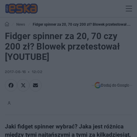
News
Fidger spinner za 20, 70 czy 200 zł? Blowek przetestował
[YOUTUBE]
Fidger spinner za 20, 70 czy
200 zł? Blowek przetestował
[YOUTUBE]
2017-06-16
12:02
Dodaj do Google
Jaki fidget spinner wybrać? Jaka jest różnica
między tymi najtańszymi a tymi za kilkadziesiąt,