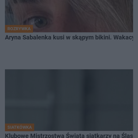
ROZRYWKA
Aryna Sabalenka kusi w skąpym bikini. Wakacyj
SIATKÓWKA
Klubowe Mistrzostwa Świata siatkarzy na Śląsku. 