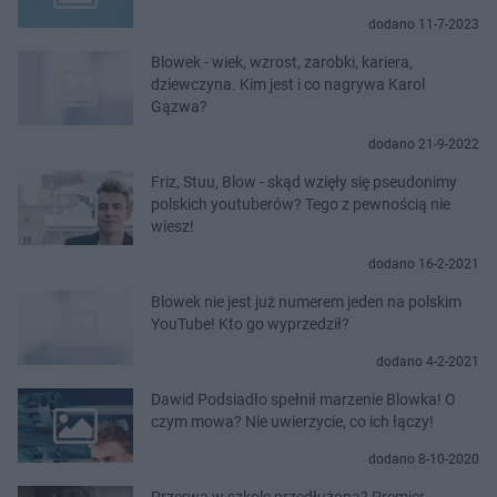
dodano 11-7-2023
Blowek - wiek, wzrost, zarobki, kariera,
dziewczyna. Kim jest i co nagrywa Karol
Gązwa?
dodano 21-9-2022
Friz, Stuu, Blow - skąd wzięły się pseudonimy
polskich youtuberów? Tego z pewnością nie
wiesz!
dodano 16-2-2021
Blowek nie jest już numerem jeden na polskim
YouTube! Kto go wyprzedził?
dodano 4-2-2021
Dawid Podsiadło spełnił marzenie Blowka! O
czym mowa? Nie uwierzycie, co ich łączy!
dodano 8-10-2020
Przerwa w szkole przedłużona? Premier