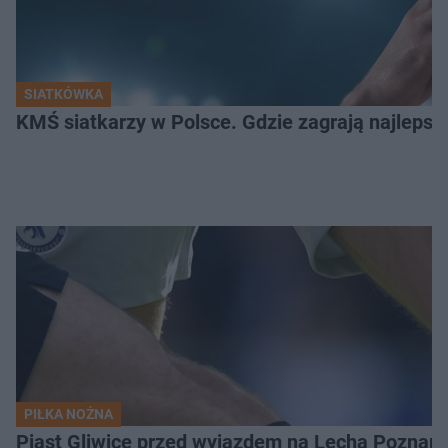
SIATKÓWKA
KMŚ siatkarzy w Polsce. Gdzie zagrają najlepsz
PIŁKA NOŻNA
Piast Gliwice przed wyjazdem na Lecha Poznań. 