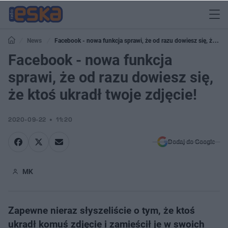
News
Facebook - nowa funkcja sprawi, że od razu dowiesz się, że
ktoś ukradł twoje zdjęcie!
Facebook - nowa funkcja
sprawi, że od razu dowiesz się,
że ktoś ukradł twoje zdjęcie!
2020-09-22
11:20
Dodaj do Google
MK
Zapewne nieraz słyszeliście o tym, że ktoś
ukradł komuś zdjęcie i zamieścił je w swoich