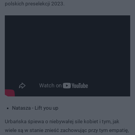
polskich preselekcji 2023.
Natasza - Lift you up
Urbańska śpiewa o niebywałej sile kobiet i tym, jak
wiele są w stanie znieść zachowując przy tym empatię,