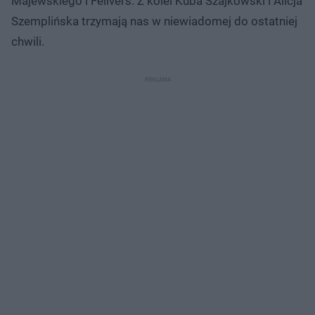
Majewskiego i Felivers. Z kolei Kuba Szajkowski i Alicja
Szemplińska trzymają nas w niewiadomej do ostatniej
chwili.