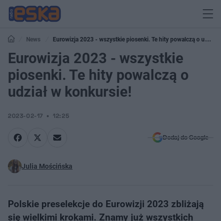
News
Eurowizja 2023 - wszystkie piosenki. Te hity powalczą o udział
w konkursie!
Eurowizja 2023 - wszystkie
piosenki. Te hity powalczą o
udział w konkursie!
2023-02-17
12:25
Dodaj do Google
Julia Mościńska
Polskie preselekcje do Eurowizji 2023 zbliżają
się wielkimi krokami. Znamy już wszystkich