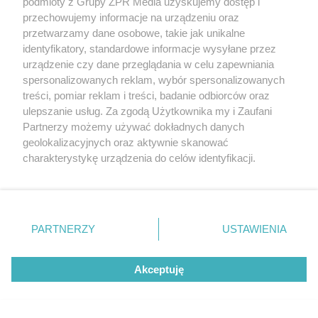
podmioty z Grupy ZPR Media uzyskujemy dostęp i
przechowujemy informacje na urządzeniu oraz
przetwarzamy dane osobowe, takie jak unikalne
identyfikatory, standardowe informacje wysyłane przez
urządzenie czy dane przeglądania w celu zapewniania
spersonalizowanych reklam, wybór spersonalizowanych
treści, pomiar reklam i treści, badanie odbiorców oraz
ulepszanie usług. Za zgodą Użytkownika my i Zaufani
Partnerzy możemy używać dokładnych danych
Sinice Łeba. Czy w Łebie można się kąpać
geolokalizacyjnych oraz aktywnie skanować
08.08? Flaga, warunki pogodowe
charakterystykę urządzenia do celów identyfikacji.
Ponieważ cenimy Twoją prywatność, prosimy o zgodę na
korzystanie z tych technologii poprzez kliknięcie
„Akceptuję”. Zgoda jest dobrowolna i zawsze możesz ją
zmienić/wycofać klikając przycisk ustawień prywatności
PARTNERZY
USTAWIENIA
znajdujący się w lewym dolnym rogu strony
. Niektóre
rodzaje przetwarzania danych nie wymagają zgody
Akceptuję
użytkownika, ale masz prawo sprzeciwić się takiemu
przetwarzaniu. Preferencje będą miały zastosowanie tylko
na tej witrynie.