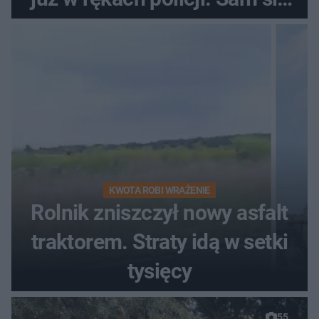
zgłosił
KWOTA ROBI WRAŻENIE
Rolnik zniszczył nowy asfalt
traktorem. Straty idą w setki
tysięcy
55