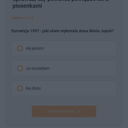
piosenkami
Pytanie 1 z 10
Eurowizja 1997 - jaki utwór wykonała Anna Maria Jopek?
Ale jestem
Ja wysiadam
Na dłoni
Następne pytanie