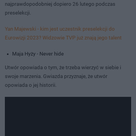
najprawdopodobniej dopiero 26 lutego podczas
preselekcji.
Yan Majewski - kim jest uczestnik preselekcji do
Eurowizji 2023? Widzowie TVP już znają jego talent
Maja Hyży - Never hide
Utwór opowiada o tym, że trzeba wierzyć w siebie i
swoje marzenia. Gwiazda przyznaje, że utwór
opowiada o jej historii.