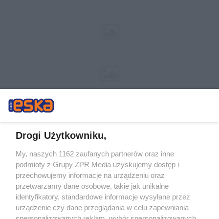
Drogi Użytkowniku,
My, naszych 1162 zaufanych partnerów oraz inne
Żaden utwór zamieszczony w serwisie nie może być powielany i
podmioty z Grupy ZPR Media uzyskujemy dostęp i
rozpowszechniany lub dalej rozpowszechniany w jakikolwiek sposób (w
tym także elektroniczny lub mechaniczny) na jakimkolwiek polu
przechowujemy informacje na urządzeniu oraz
eksploatacji w jakiejkolwiek formie, włącznie z umieszczaniem w Internecie
przetwarzamy dane osobowe, takie jak unikalne
bez pisemnej zgody właściciela praw. Jakiekolwiek użycie lub
identyfikatory, standardowe informacje wysyłane przez
wykorzystanie utworów w całości lub w części z naruszeniem prawa, tzn.
bez właściwej zgody, jest zabronione pod groźbą kary i może być ścigane
urządzenie czy dane przeglądania w celu zapewniania
prawnie.
spersonalizowanych reklam, wybór spersonalizowanych