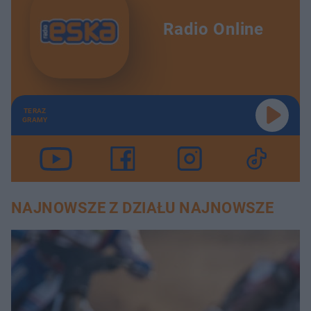
Radio Online
TERAZ
GRAMY
NAJNOWSZE Z DZIAŁU NAJNOWSZE