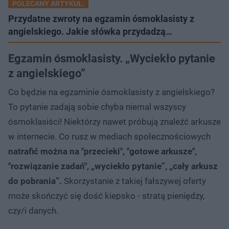
POLECANY ARTYKUŁ:
Przydatne zwroty na egzamin ósmoklasisty z
angielskiego. Jakie słówka przydadzą…
Egzamin ósmoklasisty. „Wyciekło pytanie
z angielskiego”
Co będzie na egzaminie ósmoklasisty z angielskiego?
To pytanie zadają sobie chyba niemal wszyscy
ósmoklasiści! Niektórzy nawet próbują znaleźć arkusze
w internecie. Co rusz w mediach społecznościowych
natrafić można na "przecieki", "gotowe arkusze",
"rozwiązanie zadań", „wyciekło pytanie”, „cały arkusz
do pobrania”.
Skorzystanie z takiej fałszywej oferty
może skończyć się dość kiepsko - stratą pieniędzy,
czy/i danych.