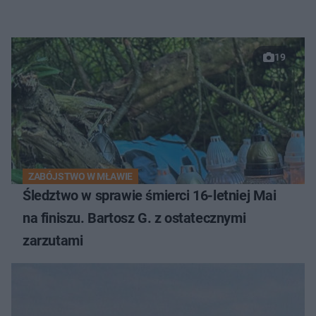
19
ZABÓJSTWO W MŁAWIE
Śledztwo w sprawie śmierci 16-letniej Mai
na finiszu. Bartosz G. z ostatecznymi
zarzutami