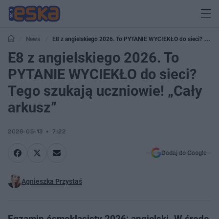
News
E8 z angielskiego 2026. To PYTANIE WYCIEKŁO do sieci? Tego
szukają uczniowie! „Cały arkusz”
E8 z angielskiego 2026. To
PYTANIE WYCIEKŁO do sieci?
Tego szukają uczniowie! „Cały
arkusz”
2026-05-13
7:22
Dodaj do Google
Agnieszka Przystaś
Egzamin ósmoklasisty 2026: angielski. W środę