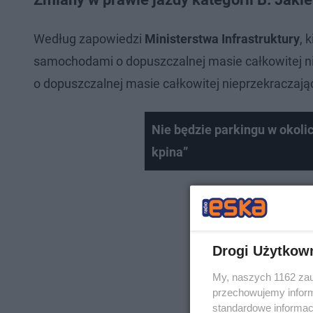
Według zapowiedzi
Ministerstwa Infrastruktury
, 
samochodami o dopuszczalnej masie całkowitej n
o dopuszczalnej masie całkowitej nieprzekraczają
Nie będzie parkingu w okoli
kpina”
Drogi Użytkow
My, naszych 1162 zau
przechowujemy informa
standardowe informac