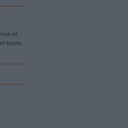
zywać od
żeć będzie