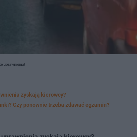
ze uprawnienia!
awnienia zyskają kierowcy?
runki? Czy ponownie trzeba zdawać egzamin?
e uprawnienia zyskają kierowcy?