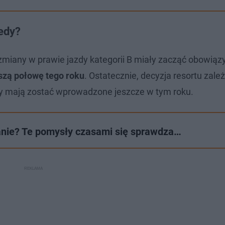
iedy?
 zmiany w prawie jazdy kategorii B miały zacząć obowią
szą połowę tego roku
. Ostatecznie, decyzja resortu zale
sy mają zostać wprowadzone jeszcze w tym roku.
wanie? Te pomysły czasami się sprawdza…