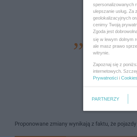
spersonalizowanych re
ulepszanie usług. Za
geolokalizacyjnych or
cenimy Twoją prywatno
Zgoda jest dobrowoln
się w lewym dolnym r
– Propozycja zmian
ale masz prawo sprzec
witrynie.
prawo jazdy kateg
Zapoznaj się z poniż
zasilanym paliwami
internetowych. Szcze
całkowitej powyżej 
Prywatności
i
Cookie
jeżeli przekroczen
alternatywnych – t
PARTNERZY
drogowym zaprop
Proponowane zmiany wynikają z faktu, że pojazd