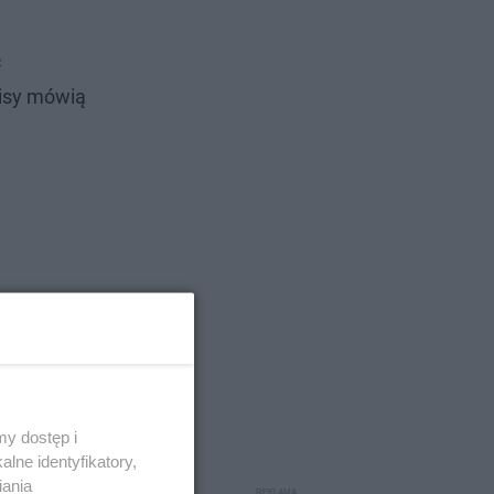
ć
pisy mówią
y dostęp i
lne identyfikatory,
iania