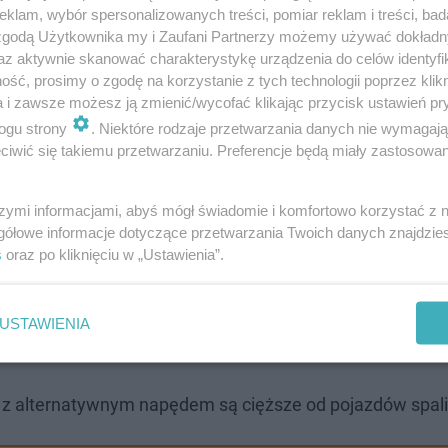
klam, wybór spersonalizowanych treści, pomiar reklam i treści, bad
 zgodą Użytkownika my i Zaufani Partnerzy możemy używać dokład
az aktywnie skanować charakterystykę urządzenia do celów identyfi
ść, prosimy o zgodę na korzystanie z tych technologii poprzez klikn
a i zawsze możesz ją zmienić/wycofać klikając przycisk ustawień pr
ogu strony
. Niektóre rodzaje przetwarzania danych nie wymagaj
 zakłada umożliwienie osobie posiadającej
iwić się takiemu przetwarzaniu. Preferencje będą miały zastosowanie
orii B kierowanie pojazdem samochodowym
szymi informacjami, abyś mógł świadomie i komfortowo korzystać z
 alternatywnymi o dopuszczalnej masie
gółowe informacje dotyczące przetwarzania Twoich danych znajdzi
3 500 kg oraz nieprzekraczającej 4 250 kg,
s
oraz po kliknięciu w „Ustawienia”.
ie dmc wynika z zastosowania paliw
akie zmiany w ustawie o transporcie
USTAWIENIA
onował
resort infrastruktury
.
y z alternatywnym napędem są cięższe od pojazdów spal