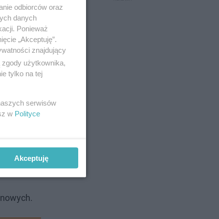
anie odbiorców oraz
nych danych
kacji. Ponieważ
ięcie „Akceptuję”.
ywatności znajdujący
ą zgody użytkownika,
 tylko na tej
 naszych serwisów
esz w
Polityce
Akceptuję
inowych.