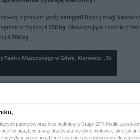
kierowcy z prawem jazdy
kategorii B
będą mogli kierowa
ieprzekraczającej
4 250 kg
. Obowiązujące obecnie prze
cej
3 500 kg
.
cy Teatru Muzycznego w Gdyni. Kierowcy: „To
niku,
fanych partnerów oraz inne podmioty z Grupy ZPR Media uzyskujem
cje na urządzeniu oraz przetwarzamy dane osobowe, takie jak unika
je wysyłane przez urządzenie czy dane przeglądania w celu zapewn