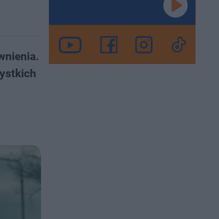
wnienia.
ystkich
s