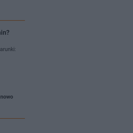
min?
arunki:
a nowo