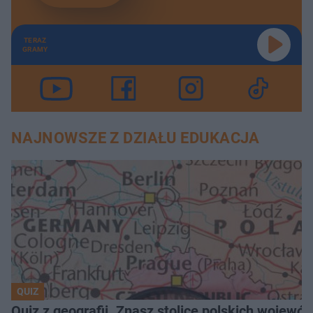
TERAZ
GRAMY
NAJNOWSZE Z DZIAŁU EDUKACJA
QUIZ
Quiz z geografii. Znasz stolice polskich wojew