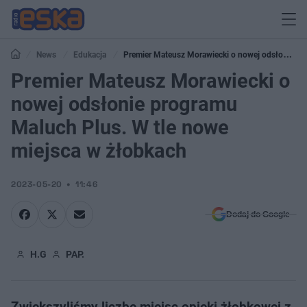
News
Edukacja
Premier Mateusz Morawiecki o nowej odsłonie
programu Maluch Plus. W tle nowe miejsca w żłobkach
Premier Mateusz Morawiecki o
nowej odsłonie programu
Maluch Plus. W tle nowe
miejsca w żłobkach
2023-05-20
11:46
Dodaj do Google
H.G
PAP.
Zwiększyliśmy liczbę miejsc opieki żłobkowej z