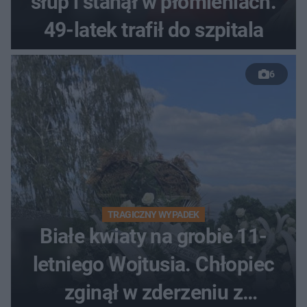
słup i stanął w płomieniach.
49-latek trafił do szpitala
6
TRAGICZNY WYPADEK
Białe kwiaty na grobie 11-
letniego Wojtusia. Chłopiec
zginął w zderzeniu z