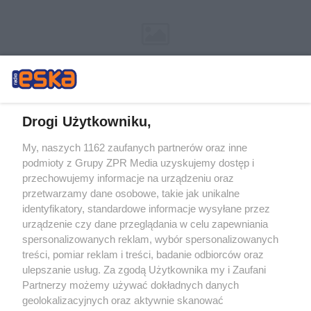
Drogi Użytkowniku,
My, naszych 1162 zaufanych partnerów oraz inne
Żaden utwór zamieszczony w serwisie nie może być powielany i
podmioty z Grupy ZPR Media uzyskujemy dostęp i
rozpowszechniany lub dalej rozpowszechniany w jakikolwiek sposób (w
tym także elektroniczny lub mechaniczny) na jakimkolwiek polu
przechowujemy informacje na urządzeniu oraz
eksploatacji w jakiejkolwiek formie, włącznie z umieszczaniem w Internecie
przetwarzamy dane osobowe, takie jak unikalne
bez pisemnej zgody właściciela praw. Jakiekolwiek użycie lub
wykorzystanie utworów w całości lub w części z naruszeniem prawa, tzn.
identyfikatory, standardowe informacje wysyłane przez
bez właściwej zgody, jest zabronione pod groźbą kary i może być ścigane
urządzenie czy dane przeglądania w celu zapewniania
prawnie.
spersonalizowanych reklam, wybór spersonalizowanych
treści, pomiar reklam i treści, badanie odbiorców oraz
ulepszanie usług. Za zgodą Użytkownika my i Zaufani
Partnerzy możemy używać dokładnych danych
geolokalizacyjnych oraz aktywnie skanować