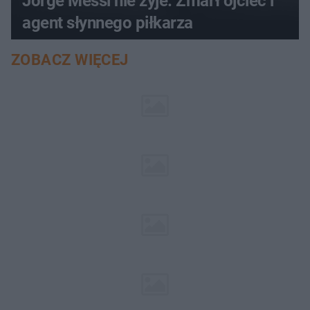
Jorge Messi nie żyje. Zmarł ojciec i
agent słynnego piłkarza
ZOBACZ WIĘCEJ