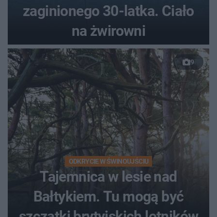
zaginionego 30-latka. Ciało
na żwirowni
9
ODKRYCIE W ŚWINOUJŚCIU
Tajemnica w lesie nad
Bałtykiem. Tu mogą być
szczątki brytyjskich lotników