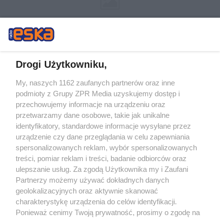
Drogi Użytkowniku,
My, naszych 1162 zaufanych partnerów oraz inne
Żaden utwór zamieszczony w serwisie nie może być powielany i
podmioty z Grupy ZPR Media uzyskujemy dostęp i
rozpowszechniany lub dalej rozpowszechniany w jakikolwiek sposób (w
tym także elektroniczny lub mechaniczny) na jakimkolwiek polu
przechowujemy informacje na urządzeniu oraz
eksploatacji w jakiejkolwiek formie, włącznie z umieszczaniem w Internecie
przetwarzamy dane osobowe, takie jak unikalne
bez pisemnej zgody właściciela praw. Jakiekolwiek użycie lub
wykorzystanie utworów w całości lub w części z naruszeniem prawa, tzn.
identyfikatory, standardowe informacje wysyłane przez
bez właściwej zgody, jest zabronione pod groźbą kary i może być ścigane
urządzenie czy dane przeglądania w celu zapewniania
prawnie.
spersonalizowanych reklam, wybór spersonalizowanych
treści, pomiar reklam i treści, badanie odbiorców oraz
ulepszanie usług. Za zgodą Użytkownika my i Zaufani
Partnerzy możemy używać dokładnych danych
geolokalizacyjnych oraz aktywnie skanować
charakterystykę urządzenia do celów identyfikacji.
O nas
Ponieważ cenimy Twoją prywatność, prosimy o zgodę na