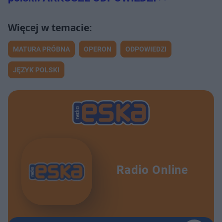
MATURA PRÓBNA
OPERON
ODPOWIEDZI
JĘZYK POLSKI
Radio Online