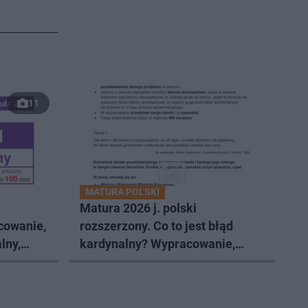
11
MATURA POLSKI
Matura 2026 j. polski
cowanie,
rozszerzony. Co to jest błąd
lny,
kardynalny? Wypracowanie,
omówienie tematów, arkusz cke