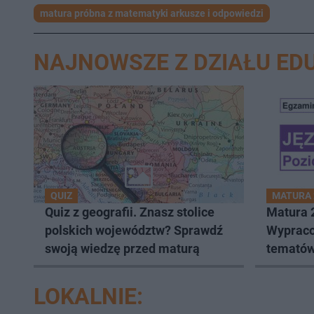
matura próbna z matematyki arkusze i odpowiedzi
NAJNOWSZE Z DZIAŁU ED
QUIZ
MATURA 
Quiz z geografii. Znasz stolice
Matura 2
polskich województw? Sprawdź
Wypraco
swoją wiedzę przed maturą
tematów 
Arkusze
lub jpg
LOKALNIE: