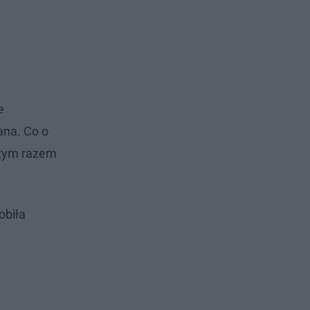
e
ana. Co o
 tym razem
obiła