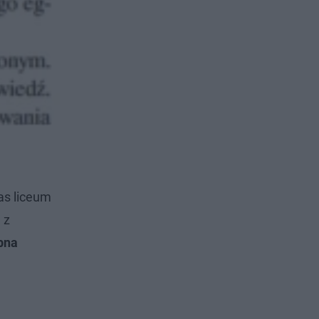
as liceum
 z
bna