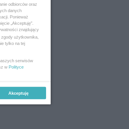
anie odbiorców oraz
nych danych
kacji. Ponieważ
ięcie „Akceptuję”.
ywatności znajdujący
ą zgody użytkownika,
 tylko na tej
 naszych serwisów
esz w
Polityce
Akceptuję