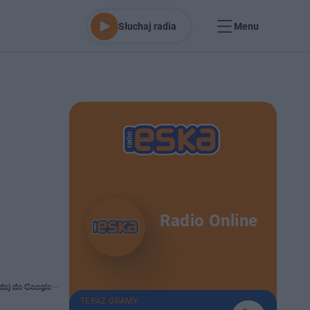
Słuchaj radia
Menu
Radio Online
daj do Google
TERAZ GRAMY