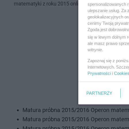
matematyki z roku 2015 online możesz pobrać tu 
spersonalizowanych re
ulepszanie usług. Za
geolokalizacyjnych or
cenimy Twoją prywatno
Zgoda jest dobrowoln
się w lewym dolnym r
ale masz prawo sprzec
witrynie.
Zapoznaj się z poniż
internetowych. Szcze
Prywatności
i
Cookie
PARTNERZY
Matura próbna 2015/2016 Operon mate
Matura próbna 2015/2016 Operon matem
Matura próbna 2015/2016 Operon matem