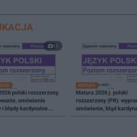
UKACJA
11
2026
MATURA
026 polski rozszerzony.
Matura 2026 j. polski
wanie, omówienie
rozszerzony (PR): wypra
i błędy kardynalne.
omówienie, błąd kardyna
 CKE do pobrania w pdf
arkusze cke do pobrania