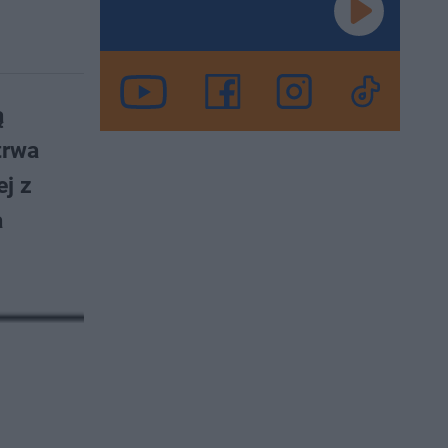
ą
trwa
j z
a