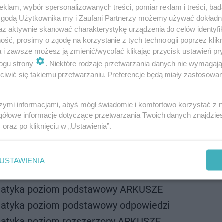
i sprawdzić na stronie archiwum Operona >>
klam, wybór spersonalizowanych treści, pomiar reklam i treści, bad
 zgodą Użytkownika my i Zaufani Partnerzy możemy używać dokład
az aktywnie skanować charakterystykę urządzenia do celów identyfi
ść, prosimy o zgodę na korzystanie z tych technologii poprzez klikn
a i zawsze możesz ją zmienić/wycofać klikając przycisk ustawień pr
ogu strony
. Niektóre rodzaje przetwarzania danych nie wymagaj
iwić się takiemu przetwarzaniu. Preferencje będą miały zastosowanie
szymi informacjami, abyś mógł świadomie i komfortowo korzystać z
gółowe informacje dotyczące przetwarzania Twoich danych znajdzi
s
oraz po kliknięciu w „Ustawienia”.
USTAWIENIA
matyka poziom podstawowy ARKUSZE
atyka poziom podstawowy odpowiedzi
atyka poziom rozszerzony ARKUSZE