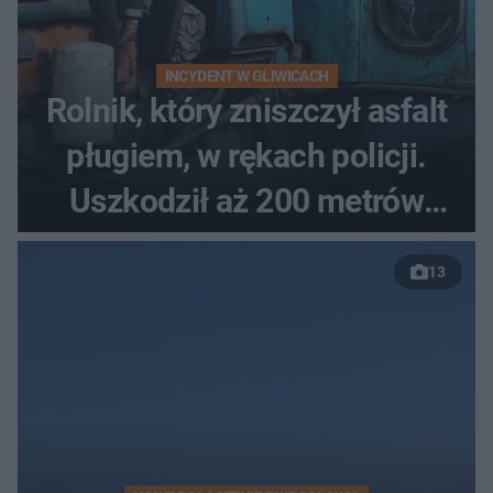
INCYDENT W GLIWICACH
Rolnik, który zniszczył asfalt
pługiem, w rękach policji.
Uszkodził aż 200 metrów
nowej drogi
13