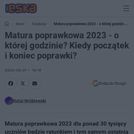
News
Edukacja
Matura poprawkowa 2023 - o której godzinie?
Kiedy początek i koniec poprawki?
Matura poprawkowa 2023 - o
której godzinie? Kiedy początek
i koniec poprawki?
2023-08-21
16:16
Dodaj do Google
Rafał Wróblewski
Matura poprawkowa 2023 dla ponad 30 tysięcy
uczniów będzie ratunkiem i tym samym ostatnią