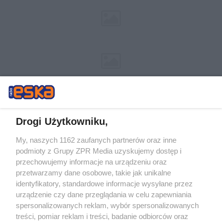
Drogi Użytkowniku,
My, naszych 1162 zaufanych partnerów oraz inne
Żaden utwór zamieszczony w serwisie nie może być powielany i
podmioty z Grupy ZPR Media uzyskujemy dostęp i
rozpowszechniany lub dalej rozpowszechniany w jakikolwiek sposób (w
przechowujemy informacje na urządzeniu oraz
tym także elektroniczny lub mechaniczny) na jakimkolwiek polu
eksploatacji w jakiejkolwiek formie, włącznie z umieszczaniem w
przetwarzamy dane osobowe, takie jak unikalne
Internecie bez pisemnej zgody właściciela praw. Jakiekolwiek użycie lub
identyfikatory, standardowe informacje wysyłane przez
wykorzystanie utworów w całości lub w części z naruszeniem prawa,
tzn. bez właściwej zgody, jest zabronione pod groźbą kary i może być
urządzenie czy dane przeglądania w celu zapewniania
ścigane prawnie.
spersonalizowanych reklam, wybór spersonalizowanych
treści, pomiar reklam i treści, badanie odbiorców oraz