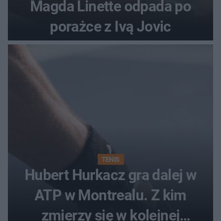
Magda Linette odpada po
porażce z Ivą Jovic
TENIS
Hubert Hurkacz gra dalej w
ATP w Montrealu. Z kim
zmierzy się w kolejnej