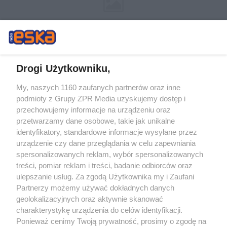
Drogi Użytkowniku,
My, naszych 1160 zaufanych partnerów oraz inne
Żaden utwór zamieszczony w serwisie nie może być powielany i
podmioty z Grupy ZPR Media uzyskujemy dostęp i
rozpowszechniany lub dalej rozpowszechniany w jakikolwiek sposób (w
tym także elektroniczny lub mechaniczny) na jakimkolwiek polu
przechowujemy informacje na urządzeniu oraz
eksploatacji w jakiejkolwiek formie, włącznie z umieszczaniem w Internecie
przetwarzamy dane osobowe, takie jak unikalne
bez pisemnej zgody właściciela praw. Jakiekolwiek użycie lub
wykorzystanie utworów w całości lub w części z naruszeniem prawa, tzn.
identyfikatory, standardowe informacje wysyłane przez
bez właściwej zgody, jest zabronione pod groźbą kary i może być ścigane
urządzenie czy dane przeglądania w celu zapewniania
prawnie.
spersonalizowanych reklam, wybór spersonalizowanych
treści, pomiar reklam i treści, badanie odbiorców oraz
ulepszanie usług. Za zgodą Użytkownika my i Zaufani
Partnerzy możemy używać dokładnych danych
geolokalizacyjnych oraz aktywnie skanować
charakterystykę urządzenia do celów identyfikacji.
Ponieważ cenimy Twoją prywatność, prosimy o zgodę na
O nas