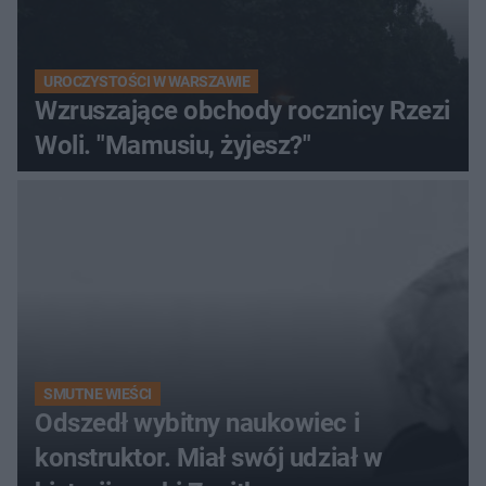
UROCZYSTOŚCI W WARSZAWIE
Wzruszające obchody rocznicy Rzezi
Woli. "Mamusiu, żyjesz?"
SMUTNE WIEŚCI
Odszedł wybitny naukowiec i
konstruktor. Miał swój udział w