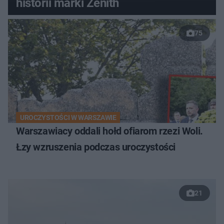
historii marki Zenith
75
UROCZYSTOŚCI W WARSZAWIE
Warszawiacy oddali hołd ofiarom rzezi Woli.
Łzy wzruszenia podczas uroczystości
21