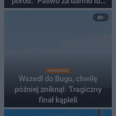
poród. "Paliwo za darmo lub
50 %!"
6
WIADOMOŚCI
Wszedł do Bugu, chwilę
później zniknął. Tragiczny
finał kąpieli