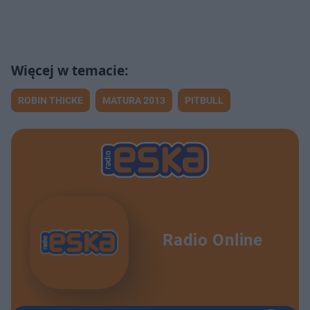
ROBIN THICKE
MATURA 2013
PITBULL
Radio Online