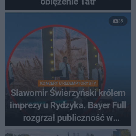
oblężenie Tatr
35
KONCERT U REDEMPTORYSTY
Sławomir Świerzyński królem
imprezy u Rydzyka. Bayer Full
rozgrzał publiczność w
Toruniu