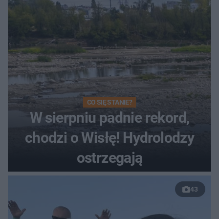
CO SIĘ STANIE?
W sierpniu padnie rekord,
chodzi o Wisłę! Hydrolodzy
ostrzegają
43