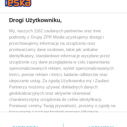
Drogi Użytkowniku,
My, naszych 1162 zaufanych partnerów oraz inne
Żaden utwór zamieszczony w serwisie nie może być powielany i
podmioty z Grupy ZPR Media uzyskujemy dostęp i
rozpowszechniany lub dalej rozpowszechniany w jakikolwiek sposób (w
tym także elektroniczny lub mechaniczny) na jakimkolwiek polu
przechowujemy informacje na urządzeniu oraz
eksploatacji w jakiejkolwiek formie, włącznie z umieszczaniem w Internecie
przetwarzamy dane osobowe, takie jak unikalne
bez pisemnej zgody właściciela praw. Jakiekolwiek użycie lub
identyfikatory, standardowe informacje wysyłane przez
wykorzystanie utworów w całości lub w części z naruszeniem prawa, tzn.
bez właściwej zgody, jest zabronione pod groźbą kary i może być ścigane
urządzenie czy dane przeglądania w celu zapewniania
prawnie.
spersonalizowanych reklam, wybór spersonalizowanych
treści, pomiar reklam i treści, badanie odbiorców oraz
ulepszanie usług. Za zgodą Użytkownika my i Zaufani
Partnerzy możemy używać dokładnych danych
geolokalizacyjnych oraz aktywnie skanować
charakterystykę urządzenia do celów identyfikacji.
Ponieważ cenimy Twoją prywatność, prosimy o zgodę na
O nas
korzystanie z tych technologii poprzez kliknięcie
Informacje prawne
„Akceptuję”. Zgoda jest dobrowolna i zawsze możesz ją
zmienić/wycofać klikając przycisk ustawień prywatności
Nasze serwisy