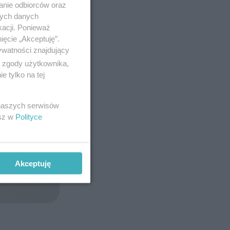
anie odbiorców oraz
nych danych
kacji. Ponieważ
ięcie „Akceptuję”.
ywatności znajdujący
ą zgody użytkownika,
 tylko na tej
 naszych serwisów
esz w
Polityce
Akceptuję