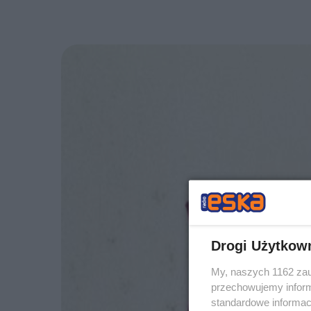
Drogi Użytkow
My, naszych 1162 zau
przechowujemy informa
standardowe informac