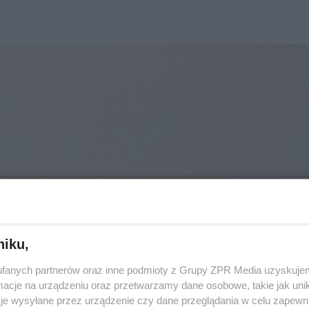
niku,
fanych partnerów oraz inne podmioty z Grupy ZPR Media uzyskujem
cje na urządzeniu oraz przetwarzamy dane osobowe, takie jak unika
je wysyłane przez urządzenie czy dane przeglądania w celu zapewn