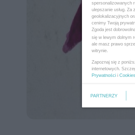
spersonalizowanych re
ulepszanie usług. Za
geolokalizacyjnych or
cenimy Twoją prywatno
Zgoda jest dobrowoln
się w lewym dolnym r
ale masz prawo sprzec
witrynie.
Zapoznaj się z poniż
internetowych. Szcze
Prywatności
i
Cookie
PARTNERZY