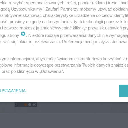
klam, wybór spersonalizowanych treści, pomiar reklam i treści, bad
 zgodą Użytkownika my i Zaufani Partnerzy możemy używać dokład
az aktywnie skanować charakterystykę urządzenia do celów identyfi
ść, prosimy o zgodę na korzystanie z tych technologii poprzez klikn
a i zawsze możesz ją zmienić/wycofać klikając przycisk ustawień pr
ogu strony
. Niektóre rodzaje przetwarzania danych nie wymagaj
iwić się takiemu przetwarzaniu. Preferencje będą miały zastosowanie
szymi informacjami, abyś mógł świadomie i komfortowo korzystać z
gółowe informacje dotyczące przetwarzania Twoich danych znajdzi
s
oraz po kliknięciu w „Ustawienia”.
USTAWIENIA