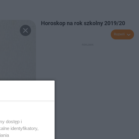
Horoskop na rok szkolny 2019/20
Rozwiń
y dostęp i
lne identyfikatory,
iania