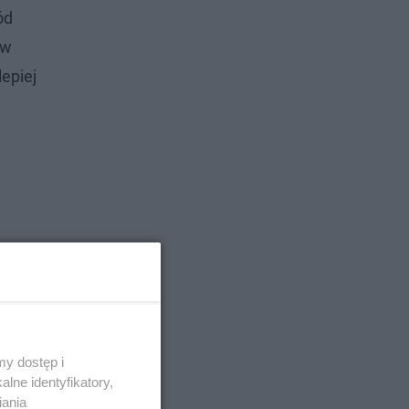
ód
w
epiej
y dostęp i
lne identyfikatory,
iania