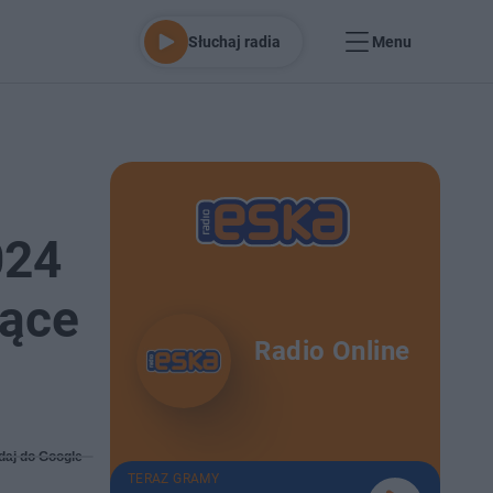
Słuchaj radia
Menu
024
jące
Radio Online
daj do Google
TERAZ GRAMY