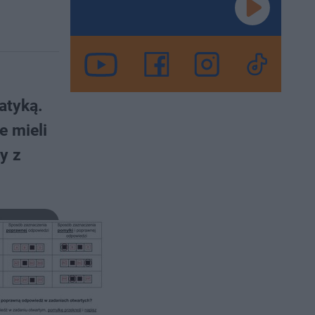
atyką.
e mieli
y z