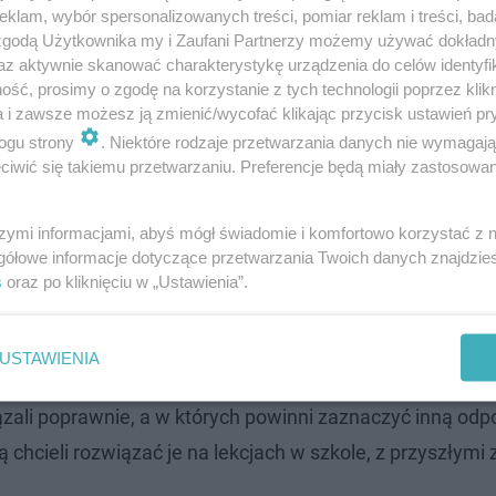
klam, wybór spersonalizowanych treści, pomiar reklam i treści, bad
 zgodą Użytkownika my i Zaufani Partnerzy możemy używać dokład
az aktywnie skanować charakterystykę urządzenia do celów identyfi
ść, prosimy o zgodę na korzystanie z tych technologii poprzez klikn
a i zawsze możesz ją zmienić/wycofać klikając przycisk ustawień pr
ogu strony
. Niektóre rodzaje przetwarzania danych nie wymagaj
iwić się takiemu przetwarzaniu. Preferencje będą miały zastosowanie
wie zszokowani! "Je*ane otwarte zadania". MOCNE rea
szymi informacjami, abyś mógł świadomie i komfortowo korzystać z
gółowe informacje dotyczące przetwarzania Twoich danych znajdzi
s
oraz po kliknięciu w „Ustawienia”.
ATYKA - zadania
USTAWIENIA
2024 znajdziecie w tym miejscu. Uczniowie raz jeszcze
zali poprawnie, a w których powinni zaznaczyć inną odp
chcieli rozwiązać je na lekcjach w szkole, z przyszłymi 