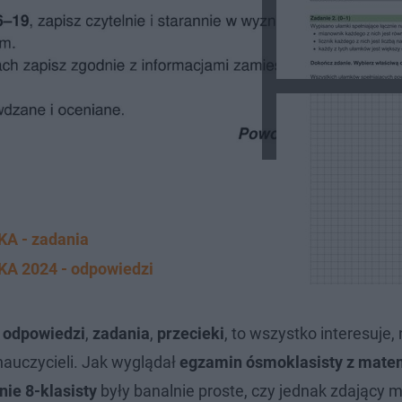
A - zadania
A 2024 - odpowiedzi
-
odpowiedzi
,
zadania
,
przecieki
, to wszystko interesuje, 
nauczycieli. Jak wyglądał
egzamin ósmoklasisty z mate
ie 8-klasisty
były banalnie proste, czy jednak zdający m