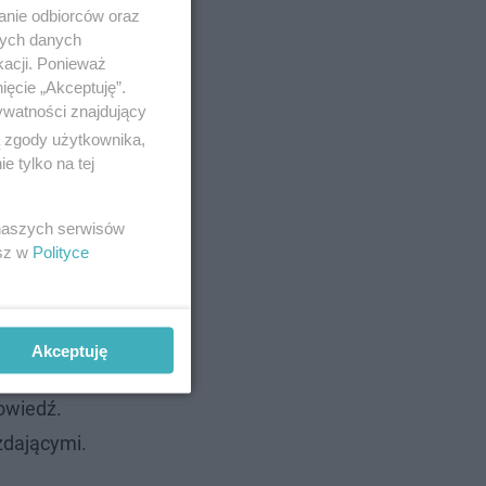
anie odbiorców oraz
nych danych
kacji. Ponieważ
ięcie „Akceptuję”.
ywatności znajdujący
ą zgody użytkownika,
 tylko na tej
kcje!
 naszych serwisów
esz w
Polityce
Akceptuję
 mogą je
owiedź.
zdającymi.