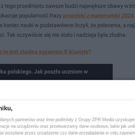
 z tego przedmiotu zawsze budzi największe obawy wśr
 pokazuje popularność frazy
przecieki z matematyki 2024
koniec nauki w podstawówce liczyli, że polecenia, a najl
i. Tak oczywiście się nie stało i nadzieja była złudna.
 to jest stanina egzaminu 8-klasisty?
ka polskiego. Jak poszło uczniom w
niku,
fanych partnerów oraz inne podmioty z Grupy ZPR Media uzyskujem
cje na urządzeniu oraz przetwarzamy dane osobowe, takie jak unika
je wysyłane przez urządzenie czy dane przeglądania w celu zapewn