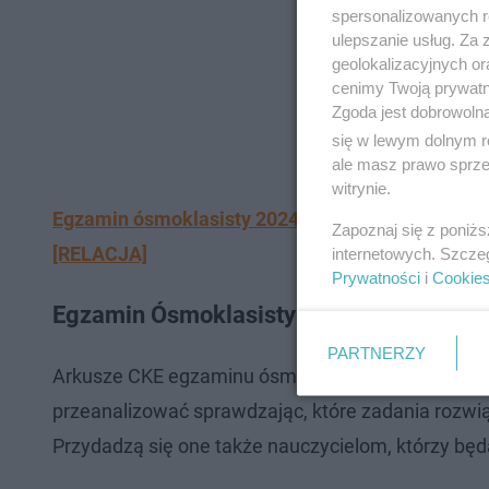
spersonalizowanych re
ulepszanie usług. Za
geolokalizacyjnych or
cenimy Twoją prywatno
Zgoda jest dobrowoln
się w lewym dolnym r
ale masz prawo sprzec
witrynie.
Egzamin ósmoklasisty 2024 matematyka - ucznio
Zapoznaj się z poniż
[RELACJA]
internetowych. Szcze
Prywatności
i
Cookie
Egzamin Ósmoklasisty ARKUSZE MATEM
PARTNERZY
Arkusze CKE egzaminu ósmoklasisty z matematyki 
przeanalizować sprawdzając, które zadania rozwią
Przydadzą się one także nauczycielom, którzy będą 