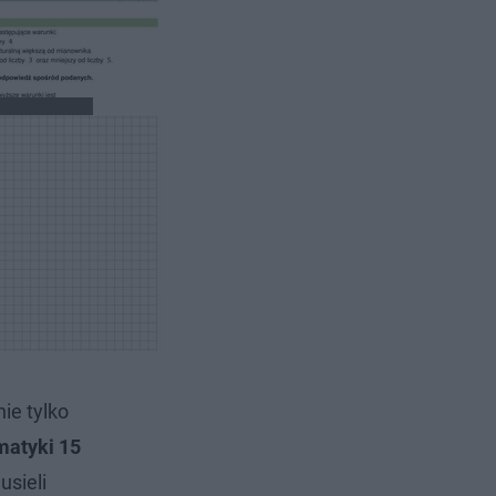
nie tylko
matyki 15
usieli