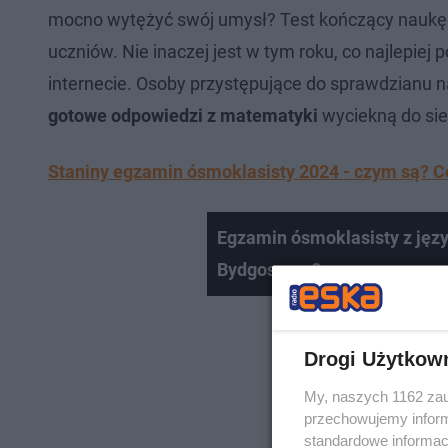
mocno wytężyć swój umysł? Test kończący naukę
uczniów. Nie inaczej jest w tym roku, co najlepiej
internecie. Osoby przystępujące do sprawdzianu na 
gotowe odpowiedzi z matematyki
wyciekną do siec
Staniny egzamin ósmoklasisty 2024 - czym są? Co
Egzamin ósmoklasisty z języ
Bydgoszczy?
Drogi Użytkow
My, naszych 1162 zau
przechowujemy informa
standardowe informac