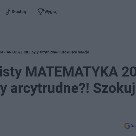
Słuchaj
Wygraj
- ARKUSZE CKE były arcytrudne?! Szokujące reakcje
sisty MATEMATYKA 2
y arcytrudne?! Szoku
Do