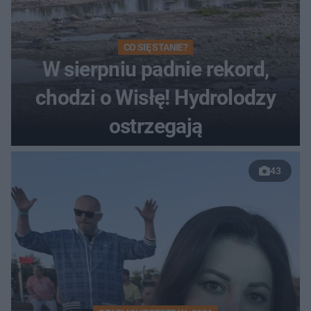
CO SIĘ STANIE?
W sierpniu padnie rekord,
chodzi o Wisłę! Hydrolodzy
ostrzegają
43