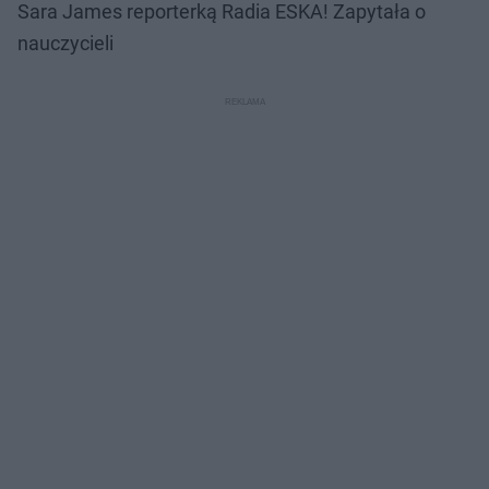
Sara James reporterką Radia ESKA! Zapytała o
nauczycieli
Nie można odtworzyć wideo
Spróbuj ponownie