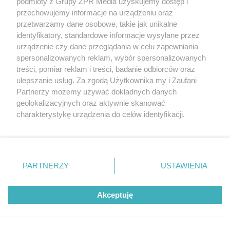
podmioty z Grupy ZPR Media uzyskujemy dostęp i
przechowujemy informacje na urządzeniu oraz
deblisty
przetwarzamy dane osobowe, takie jak unikalne
identyfikatory, standardowe informacje wysyłane przez
urządzenie czy dane przeglądania w celu zapewniania
spersonalizowanych reklam, wybór spersonalizowanych
treści, pomiar reklam i treści, badanie odbiorców oraz
ulepszanie usług. Za zgodą Użytkownika my i Zaufani
Partnerzy możemy używać dokładnych danych
geolokalizacyjnych oraz aktywnie skanować
charakterystykę urządzenia do celów identyfikacji.
Ponieważ cenimy Twoją prywatność, prosimy o zgodę na
korzystanie z tych technologii poprzez kliknięcie
PIŁKA NOŻNA
„Akceptuję”. Zgoda jest dobrowolna i zawsze możesz ją
Górnik Zabrze wygrywa z
zmienić/wycofać klikając przycisk ustawień prywatności
PARTNERZY
USTAWIENIA
Radomiakiem. Trener wskazuje
znajdujący się w lewym dolnym rogu strony
. Niektóre
powody
rodzaje przetwarzania danych nie wymagają zgody
Akceptuję
użytkownika, ale masz prawo sprzeciwić się takiemu
przetwarzaniu. Preferencje będą miały zastosowanie tylko
na tej witrynie.