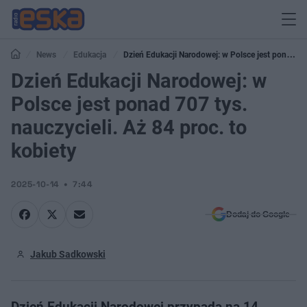
News
Edukacja
Dzień Edukacji Narodowej: w Polsce jest ponad
707 tys. nauczycieli. Aż 84 proc. to kobiety
Dzień Edukacji Narodowej: w
Polsce jest ponad 707 tys.
nauczycieli. Aż 84 proc. to
kobiety
2025-10-14
7:44
Dodaj do Google
Jakub Sadkowski
Dzień Edukacji Narodowej przypada na 14