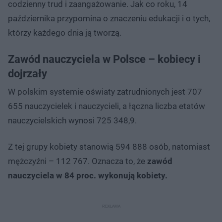
codzienny trud i zaangażowanie. Jak co roku, 14
października przypomina o znaczeniu edukacji i o tych,
którzy każdego dnia ją tworzą.
Zawód nauczyciela w Polsce – kobiecy i
dojrzały
W polskim systemie oświaty zatrudnionych jest 707
655 nauczycielek i nauczycieli, a łączna liczba etatów
nauczycielskich wynosi 725 348,9.
Z tej grupy kobiety stanowią 594 888 osób, natomiast
mężczyźni – 112 767. Oznacza to, że
zawód
nauczyciela w 84 proc. wykonują kobiety.