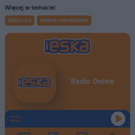
DZIEŃ OJCA
POMYSŁY NA PREZENTY
Radio Online
TERAZ
GRAMY