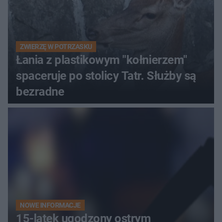
ZWIERZĘ W POTRZASKU
Łania z plastikowym "kołnierzem"
spaceruje po stolicy Tatr. Służby są
bezradne
NOWE INFORMACJE
15-latek ugodzony ostrym