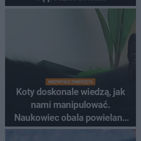
NIEZWYKŁE ZWIERZĘTA
Koty doskonale wiedzą, jak
nami manipulować.
Naukowiec obala powielane
od lat mity na ich temat