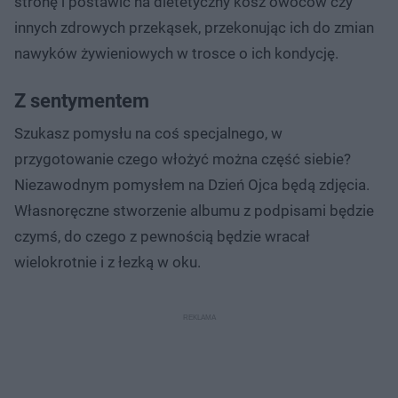
stronę i postawić na dietetyczny kosz owoców czy
innych zdrowych przekąsek, przekonując ich do zmian
nawyków żywieniowych w trosce o ich kondycję.
Z sentymentem
Szukasz pomysłu na coś specjalnego, w
przygotowanie czego włożyć można część siebie?
Niezawodnym pomysłem na Dzień Ojca będą zdjęcia.
Własnoręczne stworzenie albumu z podpisami będzie
czymś, do czego z pewnością będzie wracał
wielokrotnie i z łezką w oku.