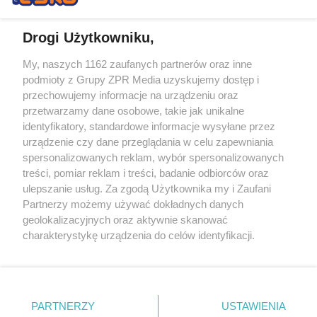
Drogi Użytkowniku,
My, naszych 1162 zaufanych partnerów oraz inne
Żaden utwór zamieszczony w serwisie nie może być powielany i
podmioty z Grupy ZPR Media uzyskujemy dostęp i
rozpowszechniany lub dalej rozpowszechniany w jakikolwiek sposób (w
przechowujemy informacje na urządzeniu oraz
tym także elektroniczny lub mechaniczny) na jakimkolwiek polu
eksploatacji w jakiejkolwiek formie, włącznie z umieszczaniem w
przetwarzamy dane osobowe, takie jak unikalne
Internecie bez pisemnej zgody właściciela praw. Jakiekolwiek użycie lub
identyfikatory, standardowe informacje wysyłane przez
wykorzystanie utworów w całości lub w części z naruszeniem prawa,
tzn. bez właściwej zgody, jest zabronione pod groźbą kary i może być
urządzenie czy dane przeglądania w celu zapewniania
ścigane prawnie.
spersonalizowanych reklam, wybór spersonalizowanych
treści, pomiar reklam i treści, badanie odbiorców oraz
ulepszanie usług. Za zgodą Użytkownika my i Zaufani
Partnerzy możemy używać dokładnych danych
geolokalizacyjnych oraz aktywnie skanować
charakterystykę urządzenia do celów identyfikacji.
Ponieważ cenimy Twoją prywatność, prosimy o zgodę na
O nas
korzystanie z tych technologii poprzez kliknięcie
Informacje prawne
„Akceptuję”. Zgoda jest dobrowolna i zawsze możesz ją
zmienić/wycofać klikając przycisk ustawień prywatności
PARTNERZY
USTAWIENIA
Nasze serwisy
znajdujący się w lewym dolnym rogu strony
. Niektóre