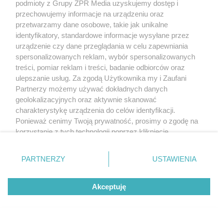
podmioty z Grupy ZPR Media uzyskujemy dostęp i
przechowujemy informacje na urządzeniu oraz
przetwarzamy dane osobowe, takie jak unikalne
identyfikatory, standardowe informacje wysyłane przez
urządzenie czy dane przeglądania w celu zapewniania
spersonalizowanych reklam, wybór spersonalizowanych
treści, pomiar reklam i treści, badanie odbiorców oraz
ulepszanie usług. Za zgodą Użytkownika my i Zaufani
Partnerzy możemy używać dokładnych danych
geolokalizacyjnych oraz aktywnie skanować
charakterystykę urządzenia do celów identyfikacji.
Żaden utwór zamieszczony w serwisie nie może być powielany i
rozpowszechniany lub dalej rozpowszechniany w jakikolwiek sposób (w
Ponieważ cenimy Twoją prywatność, prosimy o zgodę na
tym także elektroniczny lub mechaniczny) na jakimkolwiek polu
korzystanie z tych technologii poprzez kliknięcie
eksploatacji w jakiejkolwiek formie, włącznie z umieszczaniem w Internecie
„Akceptuję”. Zgoda jest dobrowolna i zawsze możesz ją
bez pisemnej zgody właściciela praw. Jakiekolwiek użycie lub
wykorzystanie utworów w całości lub w części z naruszeniem prawa, tzn.
zmienić/wycofać klikając przycisk ustawień prywatności
PARTNERZY
USTAWIENIA
bez właściwej zgody, jest zabronione pod groźbą kary i może być ścigane
znajdujący się w lewym dolnym rogu strony
. Niektóre
prawnie.
rodzaje przetwarzania danych nie wymagają zgody
Akceptuję
użytkownika, ale masz prawo sprzeciwić się takiemu
przetwarzaniu. Preferencje będą miały zastosowanie tylko
na tej witrynie.