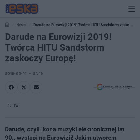
News
Darude na Eurowizji 2019! Twórca HITU Sandstorm zaskoczy
Europę!
Darude na Eurowizji 2019!
Twórca HITU Sandstorm
zaskoczy Europę!
2019-05-14
21:19
Dodaj do Google
rw
Darude, czyli ikona muzyki elektronicznej lat
90., wystąpi na Eurowizji! Jakim utworem