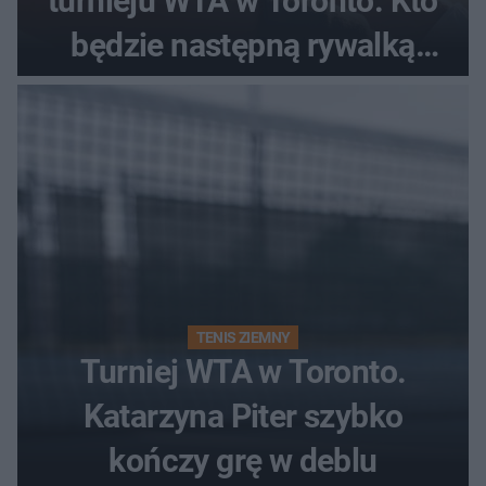
turnieju WTA w Toronto. Kto
będzie następną rywalką
Polki?
TENIS ZIEMNY
Turniej WTA w Toronto.
Katarzyna Piter szybko
kończy grę w deblu