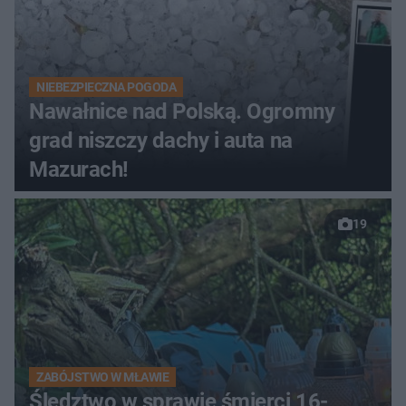
NIEBEZPIECZNA POGODA
Nawałnice nad Polską. Ogromny
grad niszczy dachy i auta na
Mazurach!
19
ZABÓJSTWO W MŁAWIE
Śledztwo w sprawie śmierci 16-