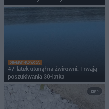
DRAMAT NAD WODĄ
47-latek utonął na żwirowni. Trwają
poszukiwania 30-latka
10