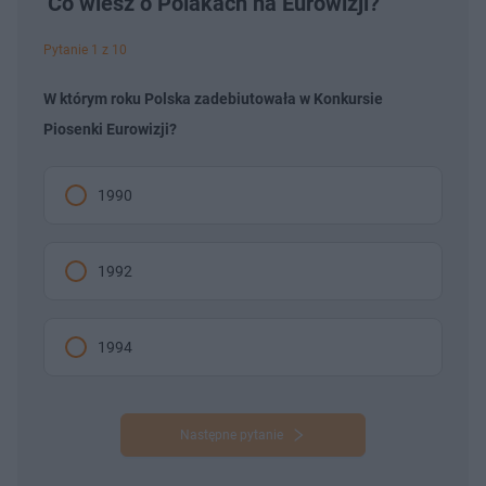
Co wiesz o Polakach na Eurowizji?
Pytanie 1 z 10
W którym roku Polska zadebiutowała w Konkursie
Piosenki Eurowizji?
1990
1992
1994
Następne pytanie