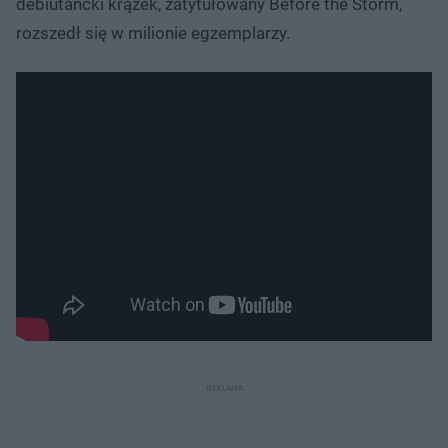
debiutancki krążek, zatytułowany Before the Storm,
rozszedł się w milionie egzemplarzy.