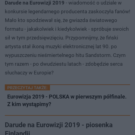
Darude na Eurowizji 2019
- wiadomość o udziale w
konkursie legendarnego producenta zaskoczyła fanów!
Mało kto spodziewał się, że gwiazda światowego
formatu - jakakolwiek i kiedykolwiek - spróbuje swoich
sił w tym przedsięwzięciu. Przypomnijmy, że fiński
artysta stał ikoną muzyki elektronicznej lat 90. po
wypuszczeniu nieśmiertelnego hitu Sandstorm. Czym
tym razem - po dwudziestu latach - zdobędzie serca
słuchaczy w Europie?
PRZECZYTAJ TAKŻE:
Eurowizja 2019 - POLSKA w pierwszym półfinale.
Z kim wystąpimy?
Darude na Eurowizji 2019 - piosenka
Finlandii