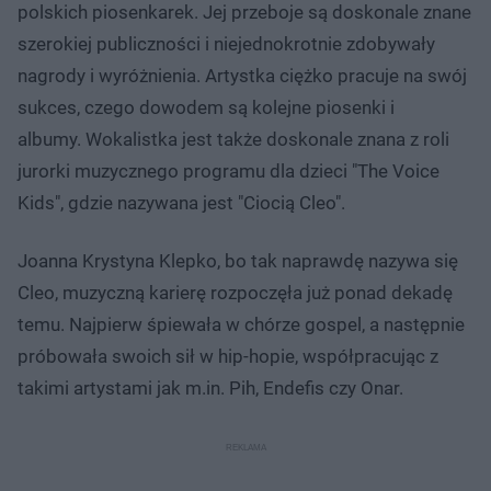
polskich piosenkarek. Jej przeboje są doskonale znane
szerokiej publiczności i niejednokrotnie zdobywały
nagrody i wyróżnienia. Artystka ciężko pracuje na swój
sukces, czego dowodem są kolejne piosenki i
albumy. Wokalistka jest także doskonale znana z roli
jurorki muzycznego programu dla dzieci "The Voice
Kids", gdzie nazywana jest "Ciocią Cleo".
Joanna Krystyna Klepko, bo tak naprawdę nazywa się
Cleo, muzyczną karierę rozpoczęła już ponad dekadę
temu. Najpierw śpiewała w chórze gospel, a następnie
próbowała swoich sił w hip-hopie, współpracując z
takimi artystami jak m.in. Pih, Endefis czy Onar.