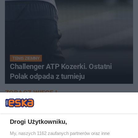
TENIS ZIEMNY
Challenger ATP Kozerki. Ostatni
Polak odpada z turnieju
ZOBACZ WIĘCEJ
Drogi Użytkowniku,
My, naszych 1162 zaufanych partnerów oraz inne