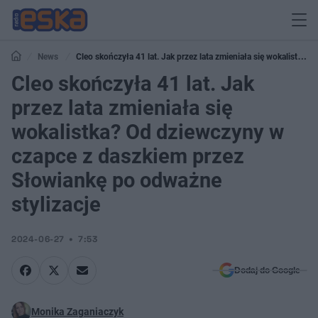
News
Cleo skończyła 41 lat. Jak przez lata zmieniała się wokalistka?
Od dziewczyny w czapce z daszkiem przez Słowiankę po odważne stylizacje
Cleo skończyła 41 lat. Jak
przez lata zmieniała się
wokalistka? Od dziewczyny w
czapce z daszkiem przez
Słowiankę po odważne
stylizacje
2024-06-27
7:53
Dodaj do Google
Monika Zaganiaczyk