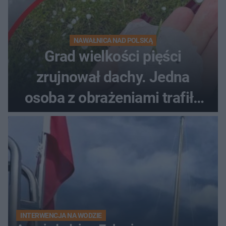
NAWAŁNICA NAD POLSKĄ
Grad wielkości pięści
zrujnował dachy. Jedna
osoba z obrażeniami trafiła
do szpitala
INTERWENCJA NA WODZIE