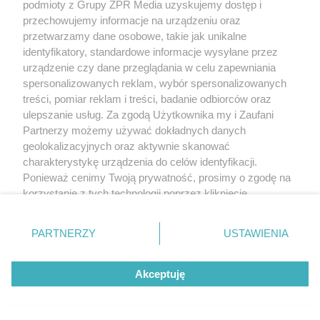
podmioty z Grupy ZPR Media uzyskujemy dostęp i
przechowujemy informacje na urządzeniu oraz
przetwarzamy dane osobowe, takie jak unikalne
identyfikatory, standardowe informacje wysyłane przez
urządzenie czy dane przeglądania w celu zapewniania
spersonalizowanych reklam, wybór spersonalizowanych
treści, pomiar reklam i treści, badanie odbiorców oraz
ulepszanie usług. Za zgodą Użytkownika my i Zaufani
Partnerzy możemy używać dokładnych danych
geolokalizacyjnych oraz aktywnie skanować
charakterystykę urządzenia do celów identyfikacji.
Ponieważ cenimy Twoją prywatność, prosimy o zgodę na
korzystanie z tych technologii poprzez kliknięcie
„Akceptuję”. Zgoda jest dobrowolna i zawsze możesz ją
zmienić/wycofać klikając przycisk ustawień prywatności
PARTNERZY
USTAWIENIA
znajdujący się w lewym dolnym rogu strony
. Niektóre
rodzaje przetwarzania danych nie wymagają zgody
Akceptuję
użytkownika, ale masz prawo sprzeciwić się takiemu
przetwarzaniu. Preferencje będą miały zastosowanie tylko
na tej witrynie.
Żaden utwór zamieszczony w serwisie nie może być powielany i