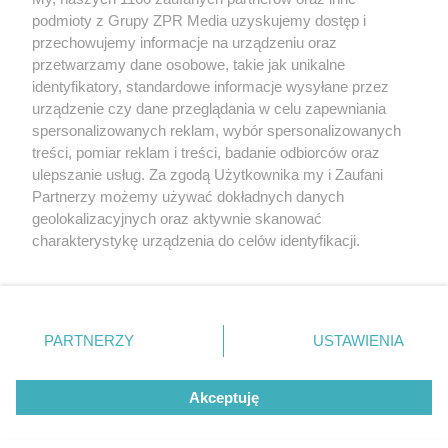
Żaden utwór zamieszczony w serwisie nie może być powielany i
podmioty z Grupy ZPR Media uzyskujemy dostęp i
rozpowszechniany lub dalej rozpowszechniany w jakikolwiek sposób (w
tym także elektroniczny lub mechaniczny) na jakimkolwiek polu
przechowujemy informacje na urządzeniu oraz
eksploatacji w jakiejkolwiek formie, włącznie z umieszczaniem w
przetwarzamy dane osobowe, takie jak unikalne
Internecie bez pisemnej zgody właściciela praw. Jakiekolwiek użycie lub
identyfikatory, standardowe informacje wysyłane przez
wykorzystanie utworów w całości lub w części z naruszeniem prawa,
tzn. bez właściwej zgody, jest zabronione pod groźbą kary i może być
urządzenie czy dane przeglądania w celu zapewniania
ścigane prawnie.
spersonalizowanych reklam, wybór spersonalizowanych
treści, pomiar reklam i treści, badanie odbiorców oraz
ulepszanie usług. Za zgodą Użytkownika my i Zaufani
Partnerzy możemy używać dokładnych danych
geolokalizacyjnych oraz aktywnie skanować
charakterystykę urządzenia do celów identyfikacji.
Ponieważ cenimy Twoją prywatność, prosimy o zgodę na
O nas
korzystanie z tych technologii poprzez kliknięcie
Informacje prawne
„Akceptuję”. Zgoda jest dobrowolna i zawsze możesz ją
zmienić/wycofać klikając przycisk ustawień prywatności
PARTNERZY
USTAWIENIA
Nasze serwisy
znajdujący się w lewym dolnym rogu strony
. Niektóre
rodzaje przetwarzania danych nie wymagają zgody
© 2026 Grupa ZPR Media
Akceptuję
użytkownika, ale masz prawo sprzeciwić się takiemu
przetwarzaniu. Preferencje będą miały zastosowanie tylko
na tej witrynie.