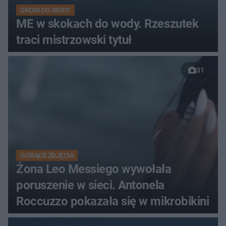
SKOKI DO WODY
ME w skokach do wody. Rzeszutek
traci mistrzowski tytuł
31
GORĄCE ZDJĘCIA
Żona Leo Messiego wywołała
poruszenie w sieci. Antonela
Roccuzzo pokazała się w mikrobikini