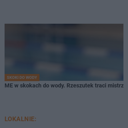
SKOKI DO WODY
ME w skokach do wody. Rzeszutek traci mistrzow
LOKALNIE: