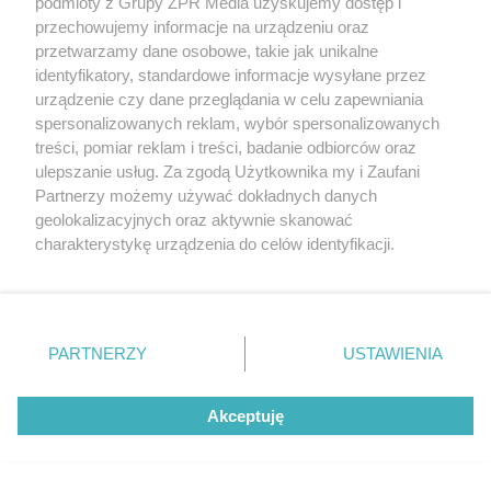
podmioty z Grupy ZPR Media uzyskujemy dostęp i
przechowujemy informacje na urządzeniu oraz
przetwarzamy dane osobowe, takie jak unikalne
AZORKI GORZÓW
identyfikatory, standardowe informacje wysyłane przez
Trwa walka z nosówką w schronisku. Są
urządzenie czy dane przeglądania w celu zapewniania
śmiertelne przypadki. Uruchomiono zbiórkę!
spersonalizowanych reklam, wybór spersonalizowanych
treści, pomiar reklam i treści, badanie odbiorców oraz
ulepszanie usług. Za zgodą Użytkownika my i Zaufani
Partnerzy możemy używać dokładnych danych
geolokalizacyjnych oraz aktywnie skanować
charakterystykę urządzenia do celów identyfikacji.
Ponieważ cenimy Twoją prywatność, prosimy o zgodę na
korzystanie z tych technologii poprzez kliknięcie
„Akceptuję”. Zgoda jest dobrowolna i zawsze możesz ją
zmienić/wycofać klikając przycisk ustawień prywatności
PARTNERZY
USTAWIENIA
znajdujący się w lewym dolnym rogu strony
. Niektóre
rodzaje przetwarzania danych nie wymagają zgody
PODCAST ESKI IŁAWA
Akceptuję
użytkownika, ale masz prawo sprzeciwić się takiemu
Mudslinger zagra na jednej scenie z
przetwarzaniu. Preferencje będą miały zastosowanie tylko
Pidżama Porno
na tej witrynie.