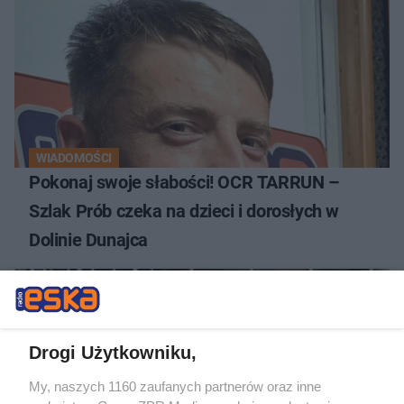
WIADOMOŚCI
Pokonaj swoje słabości! OCR TARRUN –
Szlak Prób czeka na dzieci i dorosłych w
Dolinie Dunajca
Drogi Użytkowniku,
My, naszych 1160 zaufanych partnerów oraz inne