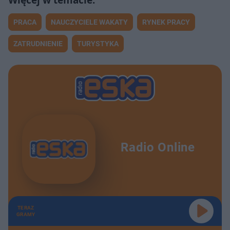
PRACA
NAUCZYCIELE WAKATY
RYNEK PRACY
ZATRUDNIENIE
TURYSTYKA
Radio Online
TERAZ
GRAMY