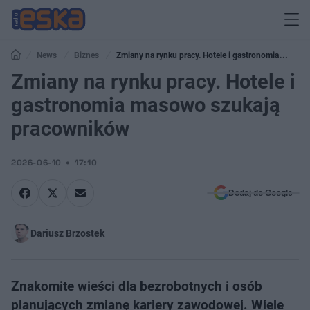
News
Biznes
Zmiany na rynku pracy. Hotele i gastronomia
masowo szukają pracowników
Zmiany na rynku pracy. Hotele i
gastronomia masowo szukają
pracowników
2026-06-10
17:10
Dodaj do Google
Dariusz Brzostek
Znakomite wieści dla bezrobotnych i osób
planujących zmianę kariery zawodowej. Wiele