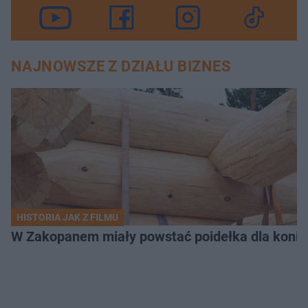
NAJNOWSZE Z DZIAŁU BIZNES
HISTORIA JAK Z FILMU
W Zakopanem miały powstać poidełka dla koni.