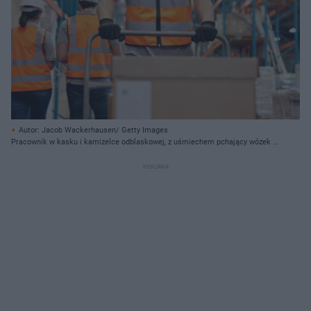
Autor: Jacob Wackerhausen/ Getty Images
Pracownik w kasku i kamizelce odblaskowej, z uśmiechem pchający wózek z
kartonami w magazynie, symbolizujący zastój na rynku pracy i ostrożne
zatrudnianie, o czym przeczytasz na Super Biznes.