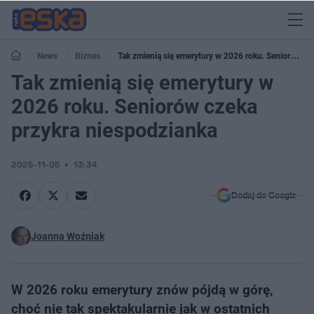
News
Biznes
Tak zmienią się emerytury w 2026 roku. Seniorów
czeka przykra niespodzianka
Tak zmienią się emerytury w
2026 roku. Seniorów czeka
przykra niespodzianka
2025-11-05
13:34
Dodaj do Google
Joanna Woźniak
W 2026 roku emerytury znów pójdą w górę,
choć nie tak spektakularnie jak w ostatnich