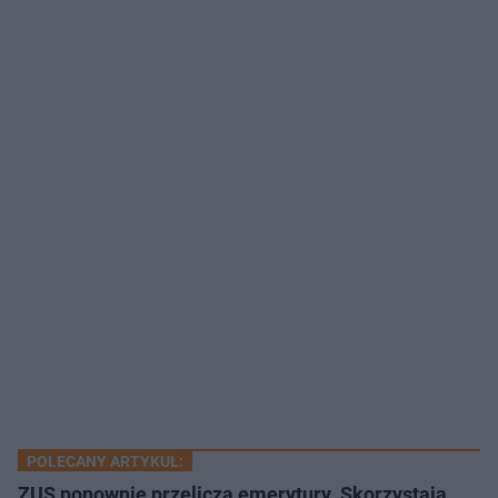
POLECANY ARTYKUŁ:
ZUS ponownie przelicza emerytury. Skorzystają