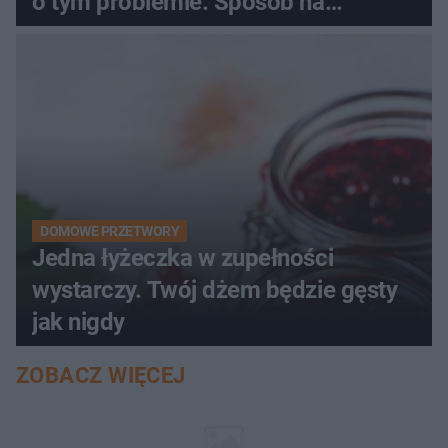
o tym problemie. Sposób na
pociemniałą biżuterię
DOMOWE PRZETWORY
Jedna łyżeczka w zupełności
wystarczy. Twój dżem będzie gęsty
jak nigdy
ZOBACZ WIĘCEJ