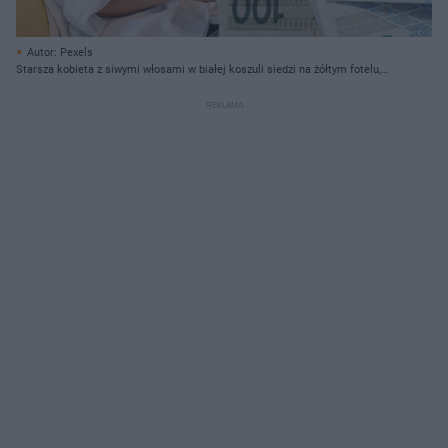
Autor: Pexels
Starsza kobieta z siwymi włosami w białej koszuli siedzi na żółtym fotelu,
oglądając banknoty 50 i 100 zł. Symbolizuje to finanse seniorów i
nadchodzącą waloryzację 13. i 14. emerytury w 2027 roku, o czym
przeczytasz na Super Biznes.