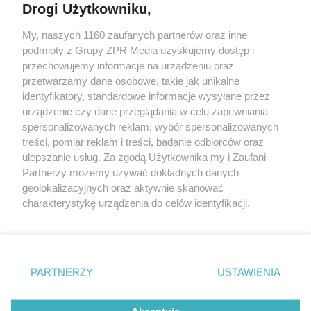
Drogi Użytkowniku,
My, naszych 1160 zaufanych partnerów oraz inne
Żaden utwór zamieszczony w serwisie nie może być powielany i
podmioty z Grupy ZPR Media uzyskujemy dostęp i
rozpowszechniany lub dalej rozpowszechniany w jakikolwiek sposób (w
tym także elektroniczny lub mechaniczny) na jakimkolwiek polu
przechowujemy informacje na urządzeniu oraz
eksploatacji w jakiejkolwiek formie, włącznie z umieszczaniem w
przetwarzamy dane osobowe, takie jak unikalne
Internecie bez pisemnej zgody właściciela praw. Jakiekolwiek użycie lub
identyfikatory, standardowe informacje wysyłane przez
wykorzystanie utworów w całości lub w części z naruszeniem prawa,
tzn. bez właściwej zgody, jest zabronione pod groźbą kary i może być
urządzenie czy dane przeglądania w celu zapewniania
ścigane prawnie.
spersonalizowanych reklam, wybór spersonalizowanych
treści, pomiar reklam i treści, badanie odbiorców oraz
ulepszanie usług. Za zgodą Użytkownika my i Zaufani
Partnerzy możemy używać dokładnych danych
geolokalizacyjnych oraz aktywnie skanować
charakterystykę urządzenia do celów identyfikacji.
Ponieważ cenimy Twoją prywatność, prosimy o zgodę na
O nas
korzystanie z tych technologii poprzez kliknięcie
Informacje prawne
„Akceptuję”. Zgoda jest dobrowolna i zawsze możesz ją
zmienić/wycofać klikając przycisk ustawień prywatności
PARTNERZY
USTAWIENIA
Nasze serwisy
znajdujący się w lewym dolnym rogu strony
. Niektóre
rodzaje przetwarzania danych nie wymagają zgody
© 2026 Grupa ZPR Media