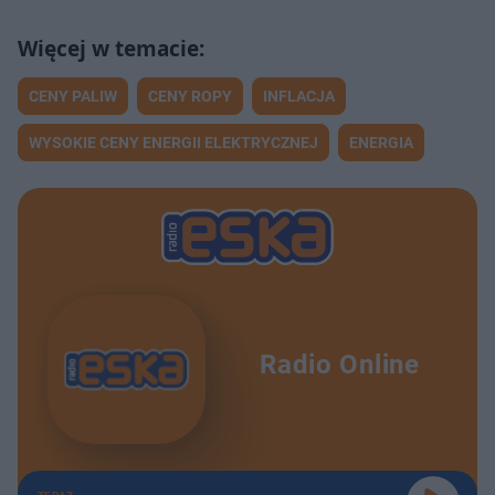
CENY PALIW
CENY ROPY
INFLACJA
WYSOKIE CENY ENERGII ELEKTRYCZNEJ
ENERGIA
Radio Online