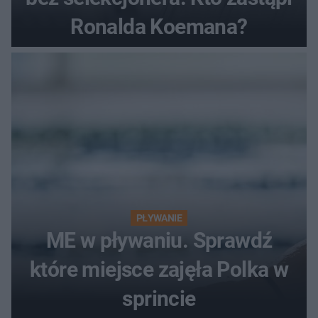
Ronalda Koemana?
PŁYWANIE
ME w pływaniu. Sprawdź
które miejsce zajęła Polka w
sprincie