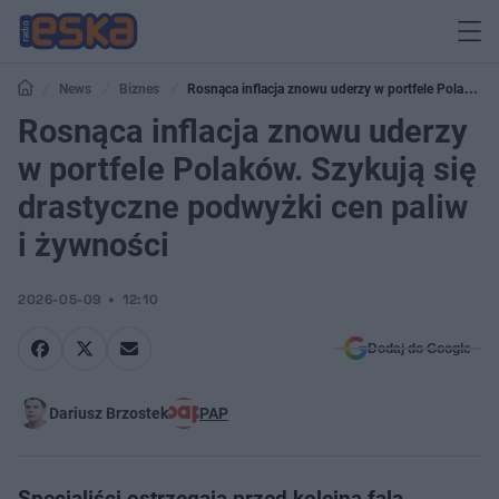
News
Biznes
Rosnąca inflacja znowu uderzy w portfele Polaków.
Szykują się drastyczne podwyżki cen paliw i żywności
Rosnąca inflacja znowu uderzy
w portfele Polaków. Szykują się
drastyczne podwyżki cen paliw
i żywności
2026-05-09
12:10
Dodaj do Google
Dariusz Brzostek
PAP
Specjaliści ostrzegają przed kolejną falą