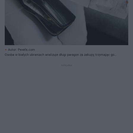
Autor: Pexels.com
Osoba w białych ubraniach analizuje długi paragon za zakupy, trzymając go
nad otwartym, czarnym portfelem z widocznym logo „FOSSIL” oraz innymi
rachunkami, co symbolizuje rosnące koszty życia i inflację, o której czytać
można na Super Biznes.