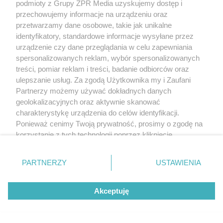
podmioty z Grupy ZPR Media uzyskujemy dostęp i
przechowujemy informacje na urządzeniu oraz
przetwarzamy dane osobowe, takie jak unikalne
identyfikatory, standardowe informacje wysyłane przez
urządzenie czy dane przeglądania w celu zapewniania
spersonalizowanych reklam, wybór spersonalizowanych
treści, pomiar reklam i treści, badanie odbiorców oraz
ulepszanie usług. Za zgodą Użytkownika my i Zaufani
Żaden utwór zamieszczony w serwisie nie może być powielany i
rozpowszechniany lub dalej rozpowszechniany w jakikolwiek sposób (w
Partnerzy możemy używać dokładnych danych
tym także elektroniczny lub mechaniczny) na jakimkolwiek polu
geolokalizacyjnych oraz aktywnie skanować
eksploatacji w jakiejkolwiek formie, włącznie z umieszczaniem w Internecie
charakterystykę urządzenia do celów identyfikacji.
bez pisemnej zgody właściciela praw. Jakiekolwiek użycie lub
wykorzystanie utworów w całości lub w części z naruszeniem prawa, tzn.
Ponieważ cenimy Twoją prywatność, prosimy o zgodę na
bez właściwej zgody, jest zabronione pod groźbą kary i może być ścigane
korzystanie z tych technologii poprzez kliknięcie
prawnie.
„Akceptuję”. Zgoda jest dobrowolna i zawsze możesz ją
zmienić/wycofać klikając przycisk ustawień prywatności
PARTNERZY
USTAWIENIA
znajdujący się w lewym dolnym rogu strony
. Niektóre
rodzaje przetwarzania danych nie wymagają zgody
Akceptuję
użytkownika, ale masz prawo sprzeciwić się takiemu
przetwarzaniu. Preferencje będą miały zastosowanie tylko
O nas
na tej witrynie.