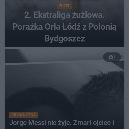
ŻUŻEL
2. Ekstraliga żużlowa.
Porażka Orła Łódź z Polonią
Bydgoszcz
7
PIŁKA NOŻNA
Jorge Messi nie żyje. Zmarł ojciec i