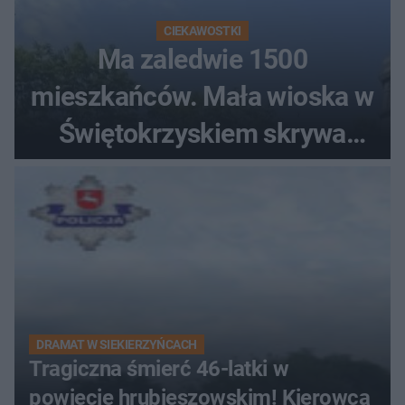
CIEKAWOSTKI
Ma zaledwie 1500
mieszkańców. Mała wioska w
Świętokrzyskiem skrywa
zabytki, bywał tu nawet król
DRAMAT W SIEKIERZYŃCACH
Tragiczna śmierć 46-latki w
powiecie hrubieszowskim! Kierowca