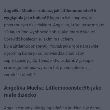
Angelika Mucha - zobacz, jak Littlemooonster96
wyglądała jako bobas!
Blogerka była naprawdę
przeuroczym dzieciakiem. Angelikę, która teraz ma już
19 lat, trudno wyobrazić sobie jako małe dziecko!
Sprawdź koniecznie, jakim maluchem
była Littlemooonster96. Youtuberka robi naprawdę
ogromną karierę - co potwierdza chociażby
zaproszenie jej do Tańca z Gwiazdami. Z jakiego
uroczego bobasa wyrosła tak przedsiębiorcza i
zaradna kobieta?
Angelika Mucha: Littlemooonster96 jako
małe dziecko
Angelikę mamy okazję oglądać na parkiecie w ósmej