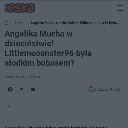
News
Angelika Mucha w dzieciństwie! Littlemooonster96 była
słodkim bobasem?
Angelika Mucha w
dzieciństwie!
Littlemooonster96 była
słodkim bobasem?
2018-04-13
17:49
Dodaj do Google
Angelika Mucha jako mały bobas! Zobacz