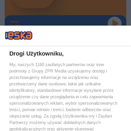
TERAZ
GRAMY
Drogi Użytkowniku,
My, naszych 1160 zaufanych partnerów oraz inne
Żaden utwór zamieszczony w serwisie nie może być powielany i
podmioty z Grupy ZPR Media uzyskujemy dostęp i
rozpowszechniany lub dalej rozpowszechniany w jakikolwiek sposób (w
tym także elektroniczny lub mechaniczny) na jakimkolwiek polu
przechowujemy informacje na urządzeniu oraz
eksploatacji w jakiejkolwiek formie, włącznie z umieszczaniem w Internecie
przetwarzamy dane osobowe, takie jak unikalne
bez pisemnej zgody właściciela praw. Jakiekolwiek użycie lub
wykorzystanie utworów w całości lub w części z naruszeniem prawa, tzn.
identyfikatory, standardowe informacje wysyłane przez
bez właściwej zgody, jest zabronione pod groźbą kary i może być ścigane
urządzenie czy dane przeglądania w celu zapewniania
prawnie.
spersonalizowanych reklam, wybór spersonalizowanych
treści, pomiar reklam i treści, badanie odbiorców oraz
ulepszanie usług. Za zgodą Użytkownika my i Zaufani
Partnerzy możemy używać dokładnych danych
geolokalizacyjnych oraz aktywnie skanować