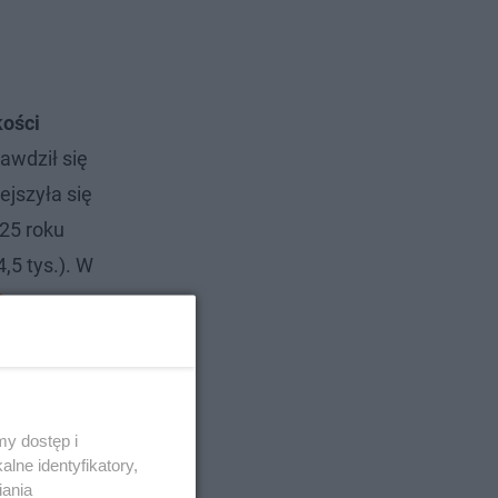
kości
awdził się
ejszyła się
25 roku
,5 tys.). W
0
y dostęp i
lne identyfikatory,
iania