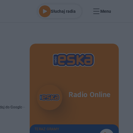
Słuchaj radia
Menu
Radio Online
daj do Google
TERAZ GRAMY