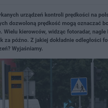
tykanych urządzeń kontroli prędkości na pol
cych dozwoloną prędkość mogą oznaczać b
 Wielu kierowców, widząc fotoradar, nagle
ak za późno. Z jakiej dokładnie odległości f
ądzeń? Wyjaśniamy.