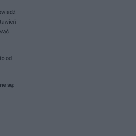
powiedź
stawień
ować
to od
ne są: