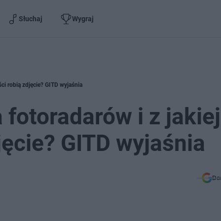
Słuchaj
Wygraj
ości robią zdjęcie? GITD wyjaśnia
 fotoradarów i z jakiej
jęcie? GITD wyjaśnia
Do