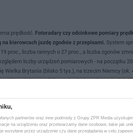
erna prędkość.
Fotoradary czy odcinkowe pomiary pręd
na kierowcach jazdę zgodnie z przepisami.
System spr
9 proc., liczba rannych o 27 proc., a liczba zgonów zmni
względem liczby urządzeń pomiarowych - na początku 20
ę Wielka Brytania (blisko 5 tys.), na trzecim Niemcy (ok. 4
ta szybko rośnie - w najbliższych miesiącach
przybędzie 7
i
.
niku,
fanych partnerów oraz inne podmioty z Grupy ZPR Media uzyskujem
cje na urządzeniu oraz przetwarzamy dane osobowe, takie jak unika
je wysyłane przez urządzenie czy dane przeglądania w celu zapewn