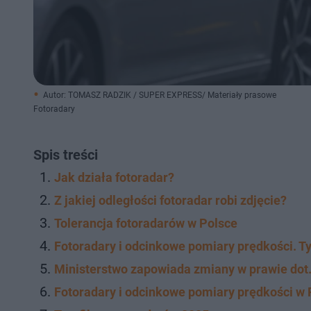
Autor: TOMASZ RADZIK / SUPER EXPRESS/ Materiały prasowe
Fotoradary
Spis treści
Jak działa fotoradar?
Z jakiej odległości fotoradar robi zdjęcie?
Tolerancja fotoradarów w Polsce
Fotoradary i odcinkowe pomiary prędkości. 
Ministerstwo zapowiada zmiany w prawie dot
Fotoradary i odcinkowe pomiary prędkości w 