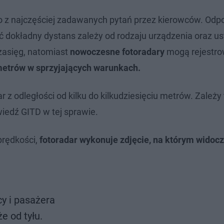
no z najczęściej zadawanych pytań przez kierowców. Od
 dokładny dystans zależy od rodzaju urządzenia oraz u
zasięg, natomiast
nowoczesne fotoradary
mogą rejestr
etrów w sprzyjających warunkach.
z odległości od kilku do kilkudziesięciu metrów. Zależy 
owiedź GITD w tej sprawie.
prędkości,
fotoradar wykonuje zdjęcie, na którym widocz
y i pasażera
e od tyłu.