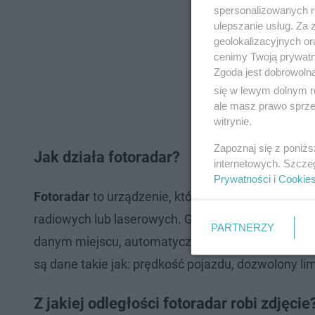
spersonalizowanych re
ulepszanie usług. Za
geolokalizacyjnych or
cenimy Twoją prywatno
Zgoda jest dobrowoln
się w lewym dolnym r
ale masz prawo sprzec
witrynie.
Zapoznaj się z poniż
Jak działa fotoradar?
internetowych. Szcze
Prywatności
i
Cookie
Fotoradar
to urządzenie, które mierzy prędkość n
radiowych lub laserowych. Gdy system wykryje, że
PARTNERZY
danym miejscu, automatycznie wykonuje zdjęcie ta
są dane takie jak: prędkość pojazdu, dozwolony lim
Z jakiej odległości fotoradar robi zdjęcie