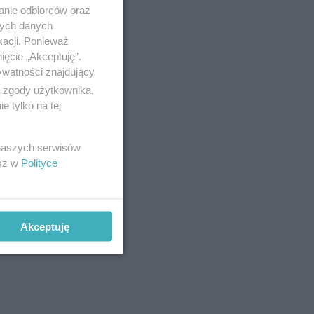
anie odbiorców oraz
nych danych
kacji. Ponieważ
ięcie „Akceptuję”.
ywatności znajdujący
ą zgody użytkownika,
 tylko na tej
 naszych serwisów
esz w
Polityce
 fal
iczenie w
Akceptuję
 dołączane