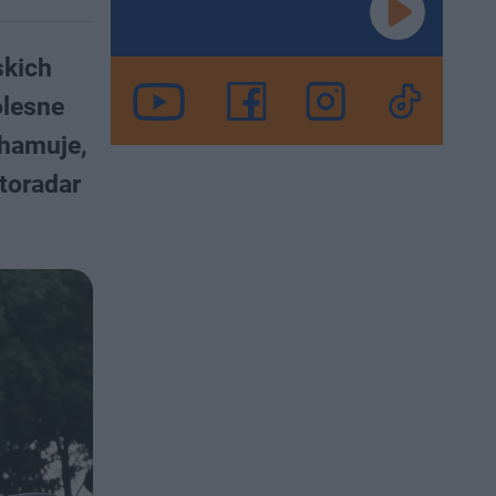
skich
olesne
 hamuje,
otoradar