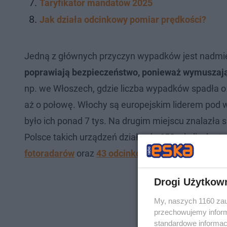
Taryfikator mandatów 2025
Jak działa odcinkowy pomiar prędkości?
Jedną z głównych przyczyn wypadków jest nadmi
poprawiają bezpieczeństwo, ponieważ wymuszają 
np. we Włoszech, gdzie liczba wypadków spadła o 1
aż o połowę. Włochy są europejskim liderem pod 
było ich ponad 7 tys. Na drugim miejscu znalazła si
Polsce takich urządzeń działa ok. 650, ale liczba 
fotoradarów
oraz
43 odcinkowe pomiary prędkośc
Drogi Użytkow
My, naszych 1160 zau
przechowujemy informa
standardowe informac