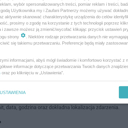
klam, wybór spersonalizowanych treści, pomiar reklam i treści, bad
 zgodą Użytkownika my i Zaufani Partnerzy możemy używać dokład
az aktywnie skanować charakterystykę urządzenia do celów identyfi
ść, prosimy o zgodę na korzystanie z tych technologii poprzez klikn
a i zawsze możesz ją zmienić/wycofać klikając przycisk ustawień pr
ogu strony
. Niektóre rodzaje przetwarzania danych nie wymagaj
iwić się takiemu przetwarzaniu. Preferencje będą miały zastosowanie
szymi informacjami, abyś mógł świadomie i komfortowo korzystać z
gółowe informacje dotyczące przetwarzania Twoich danych znajdzi
s
oraz po kliknięciu w „Ustawienia”.
adjeżdżającego (lub oddalającego się) pojazdu za pomocą
 samochód porusza się szybciej, niż pozwala na to ogran
USTAWIENIA
blic rejestracyjnych. W wielu przypadkach do fotografii
it, data, godzina oraz dokładna lokalizacja zdarzenia.
?