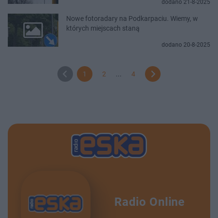
dodano 21-8-2025
Nowe fotoradary na Podkarpaciu. Wiemy, w
których miejscach staną
dodano 20-8-2025
1
2
...
4
Radio Online