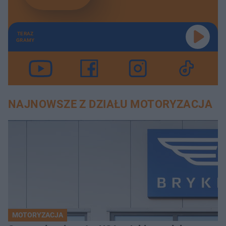
TERAZ
GRAMY
NAJNOWSZE Z DZIAŁU MOTORYZACJA
MOTORYZACJA