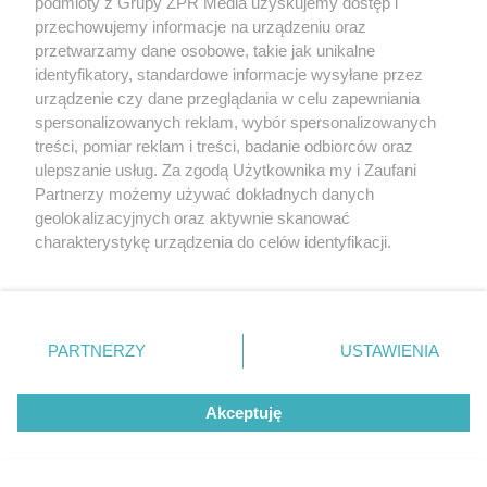
podmioty z Grupy ZPR Media uzyskujemy dostęp i
TRAGICZNY WYPADEK
przechowujemy informacje na urządzeniu oraz
Śmiertelne potrącenie w
przetwarzamy dane osobowe, takie jak unikalne
gminie Dołhobyczów. Policja
identyfikatory, standardowe informacje wysyłane przez
urządzenie czy dane przeglądania w celu zapewniania
czeka na relacje świadków i
spersonalizowanych reklam, wybór spersonalizowanych
treści, pomiar reklam i treści, badanie odbiorców oraz
nagrania z kamer
ulepszanie usług. Za zgodą Użytkownika my i Zaufani
Partnerzy możemy używać dokładnych danych
10
geolokalizacyjnych oraz aktywnie skanować
charakterystykę urządzenia do celów identyfikacji.
Ponieważ cenimy Twoją prywatność, prosimy o zgodę na
korzystanie z tych technologii poprzez kliknięcie
„Akceptuję”. Zgoda jest dobrowolna i zawsze możesz ją
zmienić/wycofać klikając przycisk ustawień prywatności
PARTNERZY
USTAWIENIA
znajdujący się w lewym dolnym rogu strony
. Niektóre
rodzaje przetwarzania danych nie wymagają zgody
Akceptuję
użytkownika, ale masz prawo sprzeciwić się takiemu
INCYDENT W GLIWICACH
przetwarzaniu. Preferencje będą miały zastosowanie tylko
Rolnik, który zniszczył asfalt
na tej witrynie.