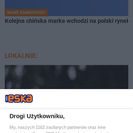
NOWE SAMOCHODY
Kolejna chińska marka wchodzi na polski rynek.
LOKALNIE:
Drogi Użytkowniku,
My, naszych 1162 zaufanych partnerów oraz inne