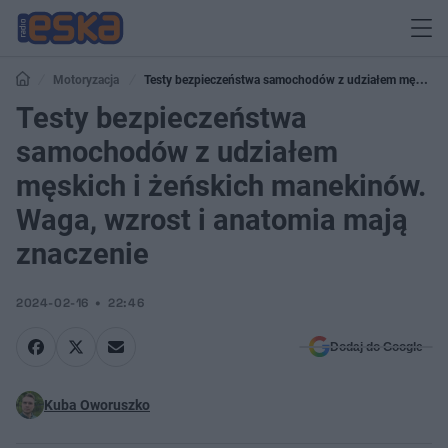
Motoryzacja
Testy bezpieczeństwa samochodów z udziałem męskich
i żeńskich manekinów. Waga, wzrost i anatomia mają znaczenie
Testy bezpieczeństwa
samochodów z udziałem
męskich i żeńskich manekinów.
Waga, wzrost i anatomia mają
znaczenie
2024-02-16
22:46
Dodaj do Google
Kuba Oworuszko