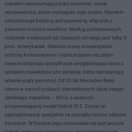
manekin reprezentujący piąty percentyl, został
wprowadzony, zanim wymagało tego prawo. Manekin
odwzorowuje kobiecą antropometrię, włącznie z
piersiami i kośćmi miednicy. Według podstawowych
statystyk mniejszych lub lżejszych od niego jest tylko 5
proc. Amerykanek. Obecnie oceny stowarzyszeń
ochrony konsumentów i różne przepisy na całym
świecie obejmują specyfikacje uwzględniające testy z
udziałem manekinów płci żeńskiej, które reprezentują
właśnie piąty percentyl. Od 20 lat Mercedes-Benz
używa w swoich próbach zderzeniowych także innego
żeńskiego manekina – SID-II, o anatomii
przypominającej model Hybrid III 5. Został on
zaprojektowany specjalnie na potrzeby testów zderzeń
bocznych. W Europie jego stosowanie nie jest jeszcze
jednak wymagane przez prawo, przeciwieństwie do