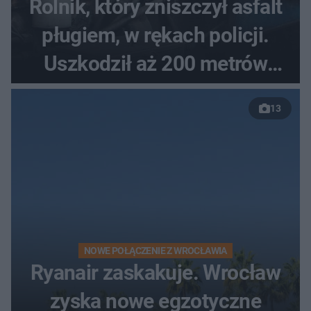
Rolnik, który zniszczył asfalt
pługiem, w rękach policji.
Uszkodził aż 200 metrów
nowej drogi
13
NOWE POŁĄCZENIE Z WROCŁAWIA
Ryanair zaskakuje. Wrocław
zyska nowe egzotyczne