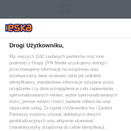
Drogi Użytkowniku,
My, naszych 1162 zaufanych partnerów oraz inne
Żaden utwór zamieszczony w serwisie nie może być powielany i
podmioty z Grupy ZPR Media uzyskujemy dostęp i
rozpowszechniany lub dalej rozpowszechniany w jakikolwiek sposób (w
przechowujemy informacje na urządzeniu oraz
tym także elektroniczny lub mechaniczny) na jakimkolwiek polu
eksploatacji w jakiejkolwiek formie, włącznie z umieszczaniem w
przetwarzamy dane osobowe, takie jak unikalne
Internecie bez pisemnej zgody właściciela praw. Jakiekolwiek użycie lub
identyfikatory, standardowe informacje wysyłane przez
wykorzystanie utworów w całości lub w części z naruszeniem prawa,
tzn. bez właściwej zgody, jest zabronione pod groźbą kary i może być
urządzenie czy dane przeglądania w celu zapewniania
ścigane prawnie.
spersonalizowanych reklam, wybór spersonalizowanych
treści, pomiar reklam i treści, badanie odbiorców oraz
ulepszanie usług. Za zgodą Użytkownika my i Zaufani
Partnerzy możemy używać dokładnych danych
geolokalizacyjnych oraz aktywnie skanować
charakterystykę urządzenia do celów identyfikacji.