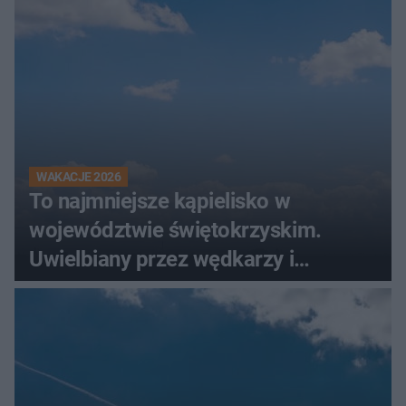
wodą
WAKACJE 2026
To najmniejsze kąpielisko w
województwie świętokrzyskim.
Uwielbiany przez wędkarzy i
turystów