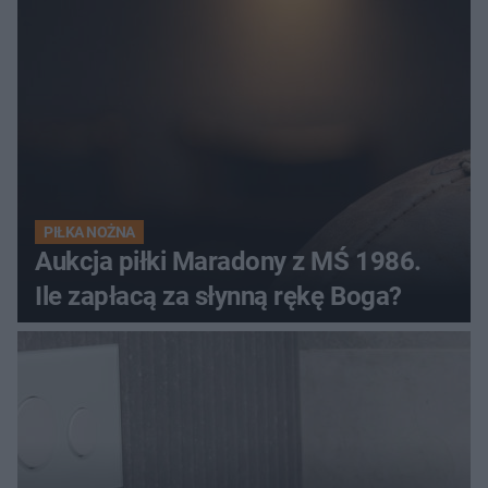
PIŁKA NOŻNA
Aukcja piłki Maradony z MŚ 1986.
Ile zapłacą za słynną rękę Boga?