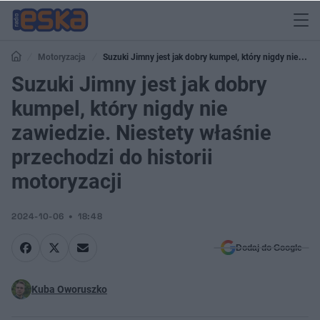
Motoryzacja
Suzuki Jimny jest jak dobry kumpel, który nigdy nie
zawiedzie. Niestety właśnie przechodzi do historii motoryzacji
Suzuki Jimny jest jak dobry
kumpel, który nigdy nie
zawiedzie. Niestety właśnie
przechodzi do historii
motoryzacji
2024-10-06
18:48
Dodaj do Google
Kuba Oworuszko