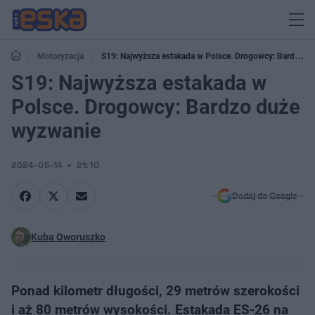
Motoryzacja
S19: Najwyższa estakada w Polsce. Drogowcy: Bardzo
duże wyzwanie
S19: Najwyższa estakada w
Polsce. Drogowcy: Bardzo duże
wyzwanie
2024-05-14
21:10
Dodaj do Google
Kuba Oworuszko
Ponad kilometr długości, 29 metrów szerokości
i aż 80 metrów wysokości. Estakada ES-26 na