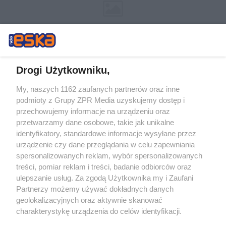
Drogi Użytkowniku,
My, naszych 1162 zaufanych partnerów oraz inne
Żaden utwór zamieszczony w serwisie nie może być powielany i
podmioty z Grupy ZPR Media uzyskujemy dostęp i
rozpowszechniany lub dalej rozpowszechniany w jakikolwiek sposób (w
tym także elektroniczny lub mechaniczny) na jakimkolwiek polu
przechowujemy informacje na urządzeniu oraz
eksploatacji w jakiejkolwiek formie, włącznie z umieszczaniem w
przetwarzamy dane osobowe, takie jak unikalne
Internecie bez pisemnej zgody właściciela praw. Jakiekolwiek użycie lub
identyfikatory, standardowe informacje wysyłane przez
wykorzystanie utworów w całości lub w części z naruszeniem prawa,
tzn. bez właściwej zgody, jest zabronione pod groźbą kary i może być
urządzenie czy dane przeglądania w celu zapewniania
ścigane prawnie.
spersonalizowanych reklam, wybór spersonalizowanych
treści, pomiar reklam i treści, badanie odbiorców oraz
ulepszanie usług. Za zgodą Użytkownika my i Zaufani
Partnerzy możemy używać dokładnych danych
geolokalizacyjnych oraz aktywnie skanować
charakterystykę urządzenia do celów identyfikacji.
Ponieważ cenimy Twoją prywatność, prosimy o zgodę na
O nas