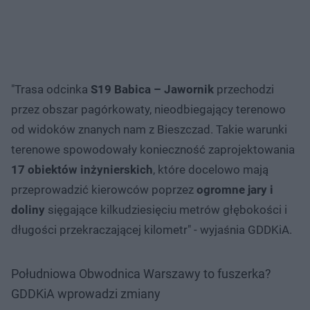
"Trasa odcinka
S19 Babica – Jawornik
przechodzi
przez obszar pagórkowaty, nieodbiegający terenowo
od widoków znanych nam z Bieszczad. Takie warunki
terenowe spowodowały konieczność zaprojektowania
17 obiektów inżynierskich
, które docelowo mają
przeprowadzić kierowców poprzez
ogromne jary i
doliny
sięgające kilkudziesięciu metrów głębokości i
długości przekraczającej kilometr" - wyjaśnia GDDKiA.
Południowa Obwodnica Warszawy to fuszerka?
GDDKiA wprowadzi zmiany