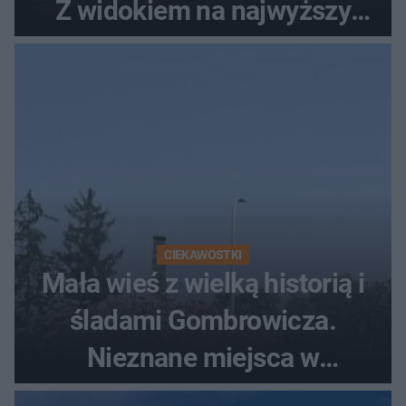
Z widokiem na najwyższy
szczyt Gór Świętokrzyskich
CIEKAWOSTKI
Mała wieś z wielką historią i
śladami Gombrowicza.
Nieznane miejsca w
Świętokrzyskiem