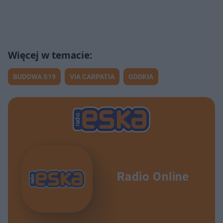
BUDOWA S19
VIA CARPATIA
GDDKIA
Radio Online