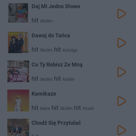
Daj Mi Jedno Słowo
hit
Skolim
Dawaj do Tańca
hit
hit
Skolim
Kotolga
Co Ty Robisz Ze Mną
hit
hit
Skolim
Raider
Kamikaze
hit
hit
hit
Mata
Skolim
Khaid
Chodź Się Przytulać