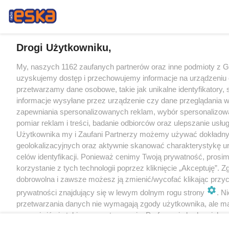
Drogi Użytkowniku,
My, naszych 1162 zaufanych partnerów oraz inne podmioty z 
uzyskujemy dostęp i przechowujemy informacje na urządzeniu 
przetwarzamy dane osobowe, takie jak unikalne identyfikatory,
informacje wysyłane przez urządzenie czy dane przeglądania w
zapewniania spersonalizowanych reklam, wybór spersonalizowa
pomiar reklam i treści, badanie odbiorców oraz ulepszanie usłu
Użytkownika my i Zaufani Partnerzy możemy używać dokładn
geolokalizacyjnych oraz aktywnie skanować charakterystykę u
celów identyfikacji. Ponieważ cenimy Twoją prywatność, prosi
korzystanie z tych technologii poprzez kliknięcie „Akceptuję”. Z
dobrowolna i zawsze możesz ją zmienić/wycofać klikając przyc
prywatności znajdujący się w lewym dolnym rogu strony
. N
przetwarzania danych nie wymagają zgody użytkownika, ale m
sprzeciwić się takiemu przetwarzaniu. Preferencje będą miały 
tylko na tej witrynie.