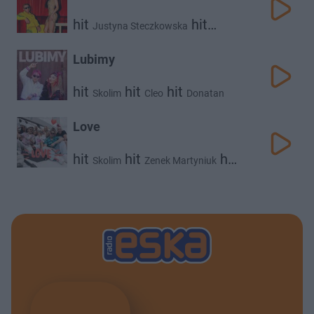
hit
hit
Justyna Steczkowska
Skolim
Lubimy
hit
hit
hit
Skolim
Cleo
Donatan
Love
hit
hit
hit
Skolim
Zenek Martyniuk
Raider