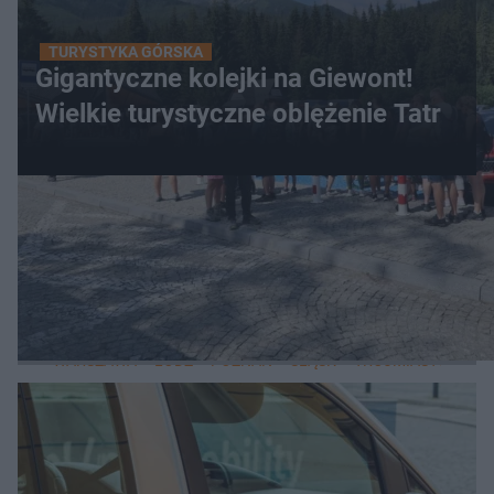
TURYSTYKA GÓRSKA
Gigantyczne kolejki na Giewont!
Wielkie turystyczne oblężenie Tatr
WIĘCEJ
LOKALNE
WARSZAWA
ŁÓDŹ
POZNAŃ
ŚLĄSK
TRÓJMIASTO
LUB