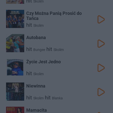
hit
Skolim
Czy Można Panią Prosić do
Tańca
hit
Skolim
Autobana
hit
hit
Bungee
Skolim
Życie Jest Jedno
hit
Skolim
Niewinna
hit
hit
Skolim
Blanka
Mamacita