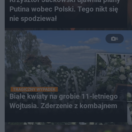
Putina wobec Polski. Tego nikt się
nie spodziewał
6
TRAGICZNY WYPADEK
Białe kwiaty na grobie 11-letniego
Wojtusia. Zderzenie z kombajnem