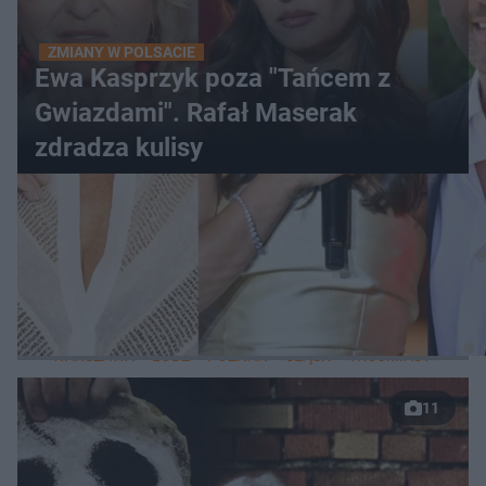
ZMIANY W POLSACIE
Ewa Kasprzyk poza "Tańcem z
Gwiazdami". Rafał Maserak
zdradza kulisy
WIĘCEJ
LOKALNE
WARSZAWA
ŁÓDŹ
POZNAŃ
ŚLĄSK
TRÓJMIASTO
LUB
11