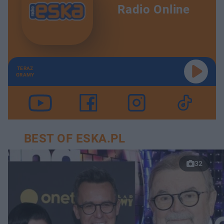
Radio Online
TERAZ
GRAMY
BEST OF ESKA.PL
32