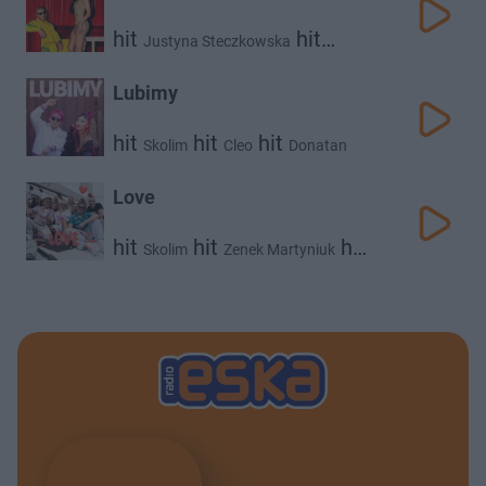
hit
hit
Justyna Steczkowska
Skolim
Lubimy
hit
hit
hit
Skolim
Cleo
Donatan
Love
hit
hit
hit
Skolim
Zenek Martyniuk
Raider