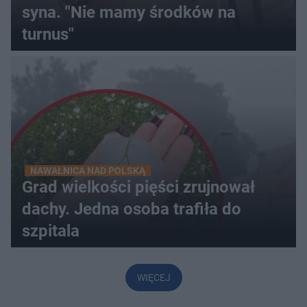
syna. "Nie mamy środków na
turnus"
NAWAŁNICA NAD POLSKĄ
Grad wielkości pięści zrujnował
dachy. Jedna osoba trafiła do
szpitala
WIĘCEJ