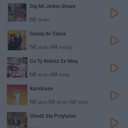
Daj Mi Jedno Słowo
hit
Skolim
Dawaj do Tańca
hit
hit
Skolim
Kotolga
Co Ty Robisz Ze Mną
hit
hit
Skolim
Raider
Kamikaze
hit
hit
hit
Mata
Skolim
Khaid
Chodź Się Przytulać