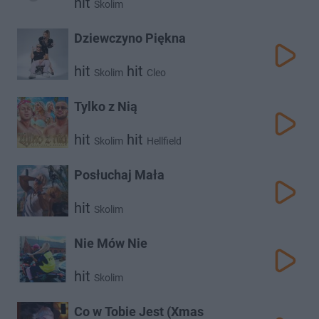
hit
Skolim
Dziewczyno Piękna
hit
hit
Skolim
Cleo
Tylko z Nią
hit
hit
Skolim
Hellfield
Posłuchaj Mała
hit
Skolim
Nie Mów Nie
hit
Skolim
Co w Tobie Jest (Xmas