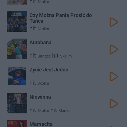
hit
Skolim
Czy Można Panią Prosić do
Tańca
hit
Skolim
Autobana
hit
hit
Bungee
Skolim
Życie Jest Jedno
hit
Skolim
Niewinna
hit
hit
Skolim
Blanka
Mamacita