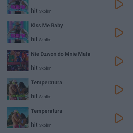
hit
Skolim
Kiss Me Baby
hit
Skolim
Nie Dzwoń do Mnie Mała
hit
Skolim
Temperatura
hit
Skolim
Temperatura
hit
Skolim