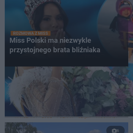
ROZMOWA Z MISS
Miss Polski ma niezwykle
przystojnego brata bliźniaka
WIĘCEJ
LOKALNE
WARSZAWA
ŁÓDŹ
POZNAŃ
ŚLĄSK
TRÓJMIASTO
LUB
6