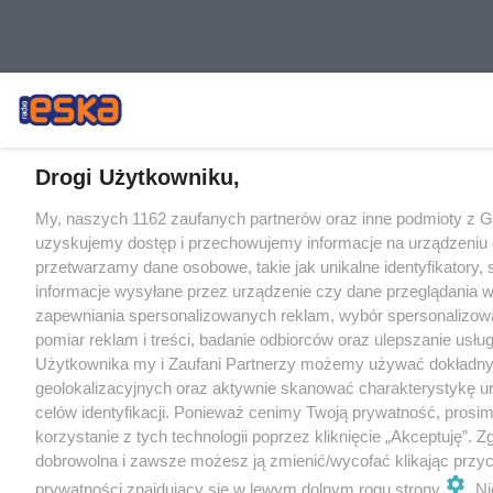
Drogi Użytkowniku,
My, naszych 1162 zaufanych partnerów oraz inne podmioty z 
uzyskujemy dostęp i przechowujemy informacje na urządzeniu 
przetwarzamy dane osobowe, takie jak unikalne identyfikatory,
informacje wysyłane przez urządzenie czy dane przeglądania w
zapewniania spersonalizowanych reklam, wybór spersonalizowa
pomiar reklam i treści, badanie odbiorców oraz ulepszanie usłu
Użytkownika my i Zaufani Partnerzy możemy używać dokładn
geolokalizacyjnych oraz aktywnie skanować charakterystykę u
celów identyfikacji. Ponieważ cenimy Twoją prywatność, prosi
korzystanie z tych technologii poprzez kliknięcie „Akceptuję”. Z
dobrowolna i zawsze możesz ją zmienić/wycofać klikając przyc
prywatności znajdujący się w lewym dolnym rogu strony
. N