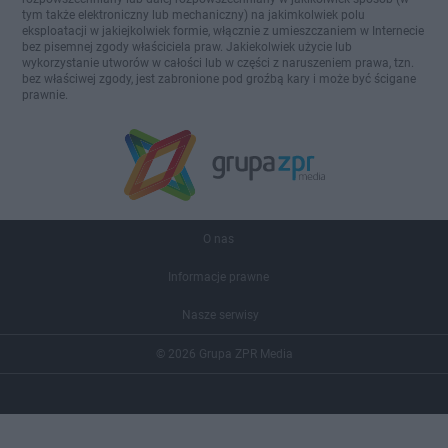
tym także elektroniczny lub mechaniczny) na jakimkolwiek polu
eksploatacji w jakiejkolwiek formie, włącznie z umieszczaniem w Internecie
bez pisemnej zgody właściciela praw. Jakiekolwiek użycie lub
wykorzystanie utworów w całości lub w części z naruszeniem prawa, tzn.
bez właściwej zgody, jest zabronione pod groźbą kary i może być ścigane
prawnie.
O nas
Informacje prawne
Nasze serwisy
© 2026 Grupa ZPR Media