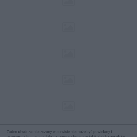
Żaden utwór zamieszczony w serwisie nie może być powielany i
rozpowszechniany lub dalej rozpowszechniany w jakikolwiek sposób (w