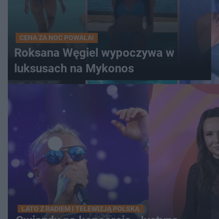
CENA ZA NOC POWALA!
Roksana Węgiel wypoczywa w
luksusach na Mykonos
LATO Z RADIEM I TELEWIZJĄ POLSKĄ