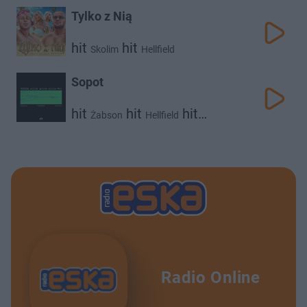
Tylko z Nią
hit
hit
Skolim
Hellfield
Sopot
hit
hit
hit
Żabson
Hellfield
Sentino
Radio Online