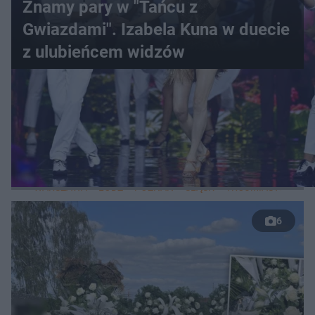
Znamy pary w "Tańcu z
Gwiazdami". Izabela Kuna w duecie
z ulubieńcem widzów
WIĘCEJ
LOKALNE
WARSZAWA
ŁÓDŹ
POZNAŃ
ŚLĄSK
TRÓJMIASTO
LUB
6