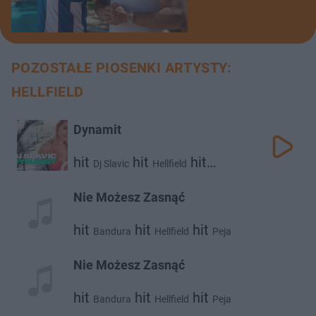
POZOSTAŁE PIOSENKI ARTYSTY:
HELLFIELD
Dynamit
hit
hit
hit
Dj Slavic
Hellfield
Danny Ferreri
Nie Możesz Zasnąć
hit
hit
hit
Bandura
Hellfield
Peja
Nie Możesz Zasnąć
hit
hit
hit
Bandura
Hellfield
Peja