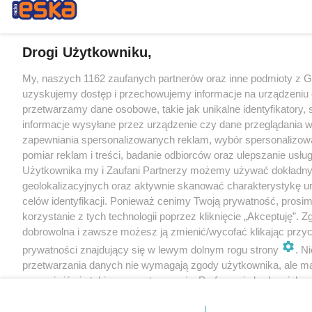
Drogi Użytkowniku,
My, naszych 1162 zaufanych partnerów oraz inne podmioty z 
uzyskujemy dostęp i przechowujemy informacje na urządzeniu 
przetwarzamy dane osobowe, takie jak unikalne identyfikatory,
informacje wysyłane przez urządzenie czy dane przeglądania w
zapewniania spersonalizowanych reklam, wybór spersonalizowa
pomiar reklam i treści, badanie odbiorców oraz ulepszanie usłu
Użytkownika my i Zaufani Partnerzy możemy używać dokładn
geolokalizacyjnych oraz aktywnie skanować charakterystykę u
celów identyfikacji. Ponieważ cenimy Twoją prywatność, prosi
korzystanie z tych technologii poprzez kliknięcie „Akceptuję”. Z
dobrowolna i zawsze możesz ją zmienić/wycofać klikając przyc
prywatności znajdujący się w lewym dolnym rogu strony
. N
przetwarzania danych nie wymagają zgody użytkownika, ale m
sprzeciwić się takiemu przetwarzaniu. Preferencje będą miały 
tylko na tej witrynie.