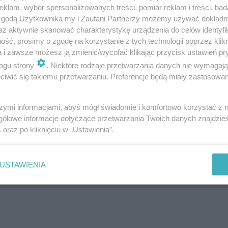
klam, wybór spersonalizowanych treści, pomiar reklam i treści, bad
 zgodą Użytkownika my i Zaufani Partnerzy możemy używać dokład
az aktywnie skanować charakterystykę urządzenia do celów identyfi
ść, prosimy o zgodę na korzystanie z tych technologii poprzez klikn
a i zawsze możesz ją zmienić/wycofać klikając przycisk ustawień pr
ogu strony
. Niektóre rodzaje przetwarzania danych nie wymagaj
iwić się takiemu przetwarzaniu. Preferencje będą miały zastosowanie
szymi informacjami, abyś mógł świadomie i komfortowo korzystać z
gółowe informacje dotyczące przetwarzania Twoich danych znajdzi
s
oraz po kliknięciu w „Ustawienia”.
USTAWIENIA