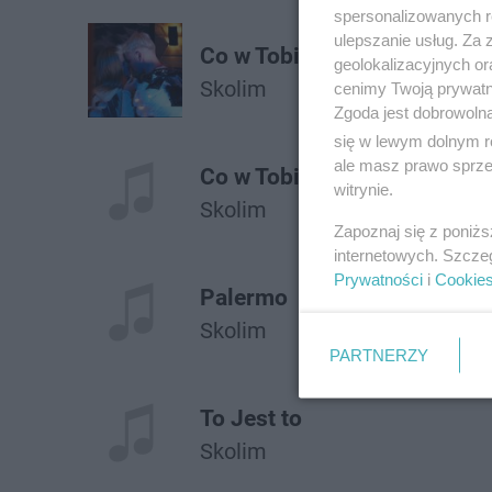
spersonalizowanych re
ulepszanie usług. Za
Co w Tobie Jest
geolokalizacyjnych or
Skolim
cenimy Twoją prywatno
Zgoda jest dobrowoln
się w lewym dolnym r
ale masz prawo sprzec
Co w Tobie Jest
witrynie.
Skolim
Zapoznaj się z poniż
internetowych. Szcze
Prywatności
i
Cookie
Palermo
Skolim
PARTNERZY
To Jest to
Skolim