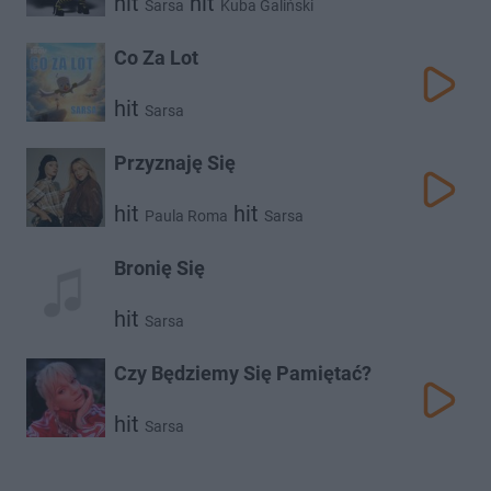
hit
hit
Sarsa
Kuba Galiński
Co Za Lot
hit
Sarsa
Przyznaję Się
hit
hit
Paula Roma
Sarsa
Bronię Się
hit
Sarsa
Czy Będziemy Się Pamiętać?
hit
Sarsa