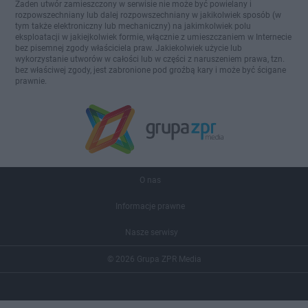
Żaden utwór zamieszczony w serwisie nie może być powielany i
rozpowszechniany lub dalej rozpowszechniany w jakikolwiek sposób (w
tym także elektroniczny lub mechaniczny) na jakimkolwiek polu
eksploatacji w jakiejkolwiek formie, włącznie z umieszczaniem w Internecie
bez pisemnej zgody właściciela praw. Jakiekolwiek użycie lub
wykorzystanie utworów w całości lub w części z naruszeniem prawa, tzn.
bez właściwej zgody, jest zabronione pod groźbą kary i może być ścigane
prawnie.
O nas
Informacje prawne
Nasze serwisy
© 2026 Grupa ZPR Media