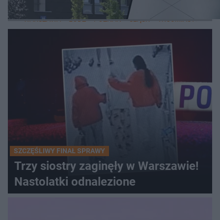
LOKALNE
WARSZAWA
ŁÓDŹ
POZNAŃ
ŚLĄSK
TRÓJMIASTO
LUB
SZCZĘŚLIWY FINAŁ SPRAWY
Trzy siostry zaginęły w Warszawie!
Nastolatki odnalezione