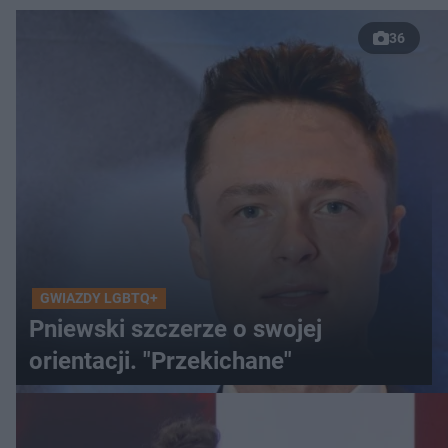
36
GWIAZDY LGBTQ+
Pniewski szczerze o swojej
orientacji. "Przekichane"