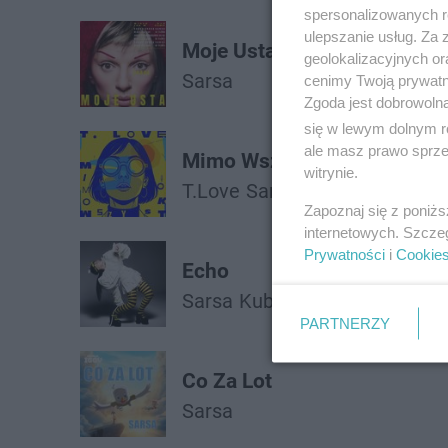
spersonalizowanych re
ulepszanie usług. Za
Moje Usta
geolokalizacyjnych or
Sarsa
cenimy Twoją prywatno
Zgoda jest dobrowoln
się w lewym dolnym r
ale masz prawo sprzec
Mimo Wszystko
witrynie.
T.Love
Sarsa
Zapoznaj się z poniż
internetowych. Szcze
Prywatności
i
Cookie
Echo
Sarsa
Kuba Galiński
PARTNERZY
Co Za Lot
Sarsa