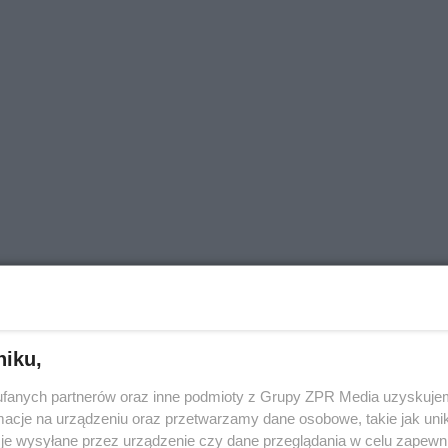
niku,
fanych partnerów oraz inne podmioty z Grupy ZPR Media uzyskujem
cje na urządzeniu oraz przetwarzamy dane osobowe, takie jak unika
je wysyłane przez urządzenie czy dane przeglądania w celu zapewn