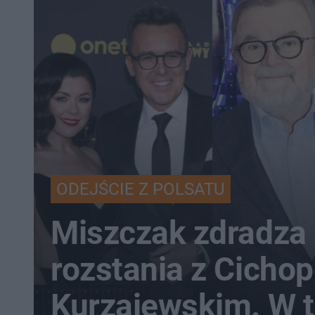
ODEJŚCIE Z POLSATU
Miszczak zdradza 
rozstania z Cichop
Kurzajewskim. W tl