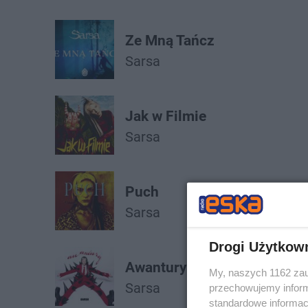
Ze Mną Tańcz
Sarsa
Jak w Filmie
Sarsa
Puch
Sarsa
Drogi Użytkow
Awantury
My, naszych 1162 zau
Sarsa
przechowujemy informa
standardowe informac