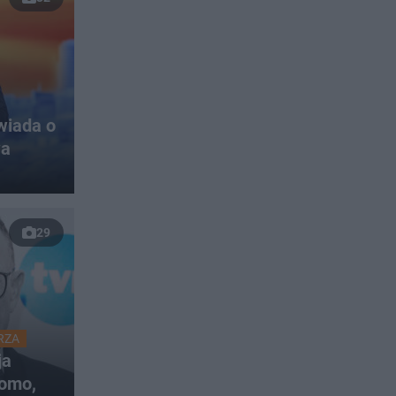
wiada o
wa
29
RZA
ja
omo,