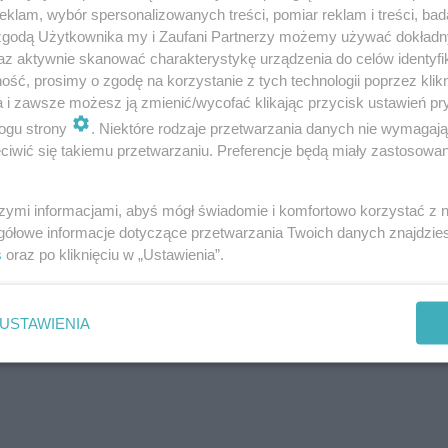
klam, wybór spersonalizowanych treści, pomiar reklam i treści, bad
 zgodą Użytkownika my i Zaufani Partnerzy możemy używać dokład
az aktywnie skanować charakterystykę urządzenia do celów identyfi
ść, prosimy o zgodę na korzystanie z tych technologii poprzez klikn
a i zawsze możesz ją zmienić/wycofać klikając przycisk ustawień pr
ogu strony
. Niektóre rodzaje przetwarzania danych nie wymagaj
iwić się takiemu przetwarzaniu. Preferencje będą miały zastosowanie
szymi informacjami, abyś mógł świadomie i komfortowo korzystać z
gółowe informacje dotyczące przetwarzania Twoich danych znajdzi
s
oraz po kliknięciu w „Ustawienia”.
USTAWIENIA