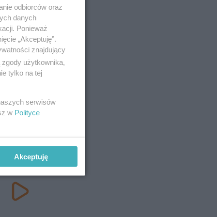
anie odbiorców oraz
nych danych
kacji. Ponieważ
ięcie „Akceptuję”.
ywatności znajdujący
ą zgody użytkownika,
 tylko na tej
 naszych serwisów
esz w
Polityce
Akceptuję