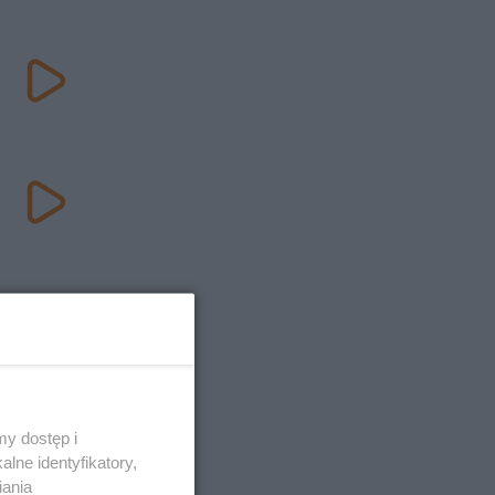
y dostęp i
lne identyfikatory,
iania