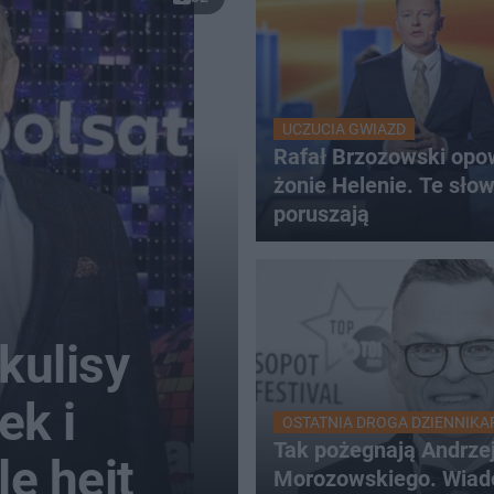
UCZUCIA GWIAZD
Rafał Brzozowski opo
żonie Helenie. Te sło
poruszają
kulisy
ek i
OSTATNIA DROGA DZIENNIKA
Tak pożegnają Andrze
e hejt
Morozowskiego. Wiad