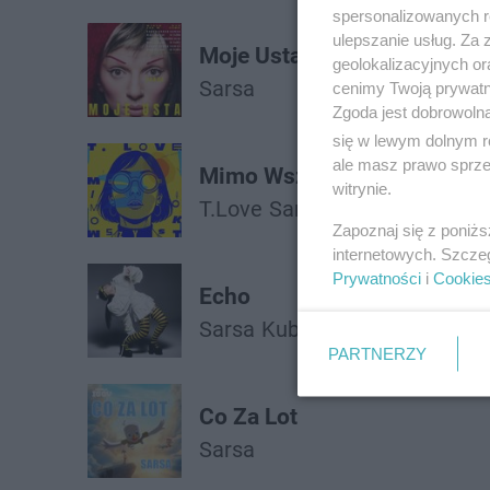
spersonalizowanych re
ulepszanie usług. Za
Moje Usta
geolokalizacyjnych or
Sarsa
cenimy Twoją prywatno
Zgoda jest dobrowoln
się w lewym dolnym r
ale masz prawo sprzec
Mimo Wszystko
witrynie.
T.Love
Sarsa
Zapoznaj się z poniż
internetowych. Szcze
Prywatności
i
Cookie
Echo
Sarsa
Kuba Galiński
PARTNERZY
Co Za Lot
Sarsa