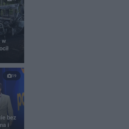
ł w
ocił
19
ie bez
ma i