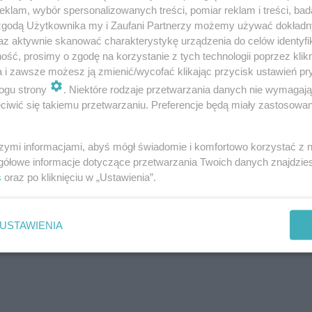
klam, wybór spersonalizowanych treści, pomiar reklam i treści, bad
 zgodą Użytkownika my i Zaufani Partnerzy możemy używać dokład
az aktywnie skanować charakterystykę urządzenia do celów identyfi
ść, prosimy o zgodę na korzystanie z tych technologii poprzez klikn
a i zawsze możesz ją zmienić/wycofać klikając przycisk ustawień pr
ogu strony
. Niektóre rodzaje przetwarzania danych nie wymagaj
iwić się takiemu przetwarzaniu. Preferencje będą miały zastosowanie
szymi informacjami, abyś mógł świadomie i komfortowo korzystać z
gółowe informacje dotyczące przetwarzania Twoich danych znajdzi
s
oraz po kliknięciu w „Ustawienia”.
USTAWIENIA