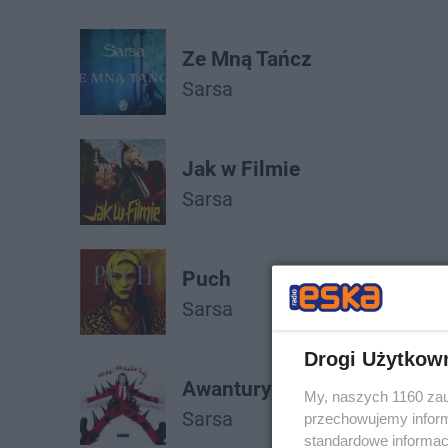
Ze Mną Tańcz
Sarsa
Jak w Filmie
Sarsa
Puch
Sarsa
Drogi Użytkow
Awantury
My, naszych 1160 zau
Sarsa
przechowujemy informa
standardowe informac