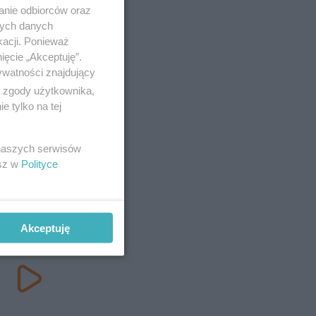
anie odbiorców oraz
nych danych
kacji. Ponieważ
ięcie „Akceptuję”.
ywatności znajdujący
ą zgody użytkownika,
 tylko na tej
 naszych serwisów
esz w
Polityce
Akceptuję