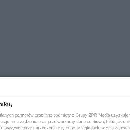
niku,
fanych partnerów oraz inne podmioty z Grupy ZPR Media uzyskujem
cje na urządzeniu oraz przetwarzamy dane osobowe, takie jak unika
je wysyłane przez urządzenie czy dane przeglądania w celu zapewn