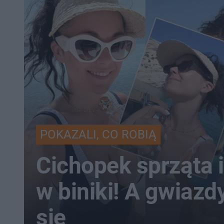
POKAZALI, CO ROBIĄ
Cichopek sprząta i
w biniki! A gwiazd
się