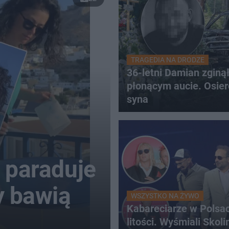
TRAGEDIA NA DRODZE
36-letni Damian zginą
płonącym aucie. Osier
syna
 paraduje
y bawią
WSZYSTKO NA ŻYWO
Kabareciarze w Polsac
litości. Wyśmiali Skoli