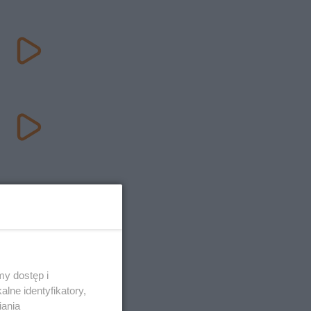
y dostęp i
lne identyfikatory,
iania