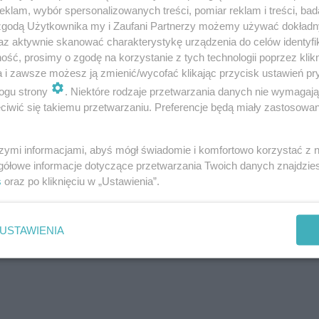
klam, wybór spersonalizowanych treści, pomiar reklam i treści, bad
 zgodą Użytkownika my i Zaufani Partnerzy możemy używać dokład
az aktywnie skanować charakterystykę urządzenia do celów identyfi
ść, prosimy o zgodę na korzystanie z tych technologii poprzez klikn
a i zawsze możesz ją zmienić/wycofać klikając przycisk ustawień pr
ogu strony
. Niektóre rodzaje przetwarzania danych nie wymagaj
iwić się takiemu przetwarzaniu. Preferencje będą miały zastosowanie
szymi informacjami, abyś mógł świadomie i komfortowo korzystać z
gółowe informacje dotyczące przetwarzania Twoich danych znajdzi
s
oraz po kliknięciu w „Ustawienia”.
USTAWIENIA