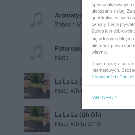
spersonalizowanych re
ulepszanie usług. Za
Aromatyczne Przyprawy
geolokalizacyjnych or
Żabson
Mata
cenimy Twoją prywatno
Zgoda jest dobrowoln
się w lewym dolnym r
ale masz prawo sprzec
Patoreakcja
witrynie.
Mata
Zapoznaj się z poniż
internetowych. Szcze
Prywatności
i
Cookie
La La La (Oh Oh)
Mata
White 2115
PARTNERZY
La La La (Oh Oh)
Mata
White 2115