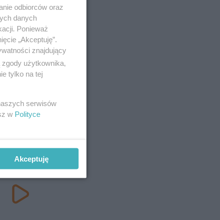
anie odbiorców oraz
nych danych
kacji. Ponieważ
ięcie „Akceptuję”.
ywatności znajdujący
ą zgody użytkownika,
 tylko na tej
 naszych serwisów
esz w
Polityce
Akceptuję