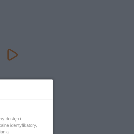
y dostęp i
lne identyfikatory,
iania