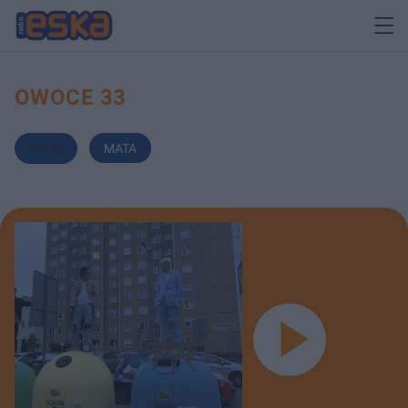
OWOCE 33
Fukaj
,
MATA