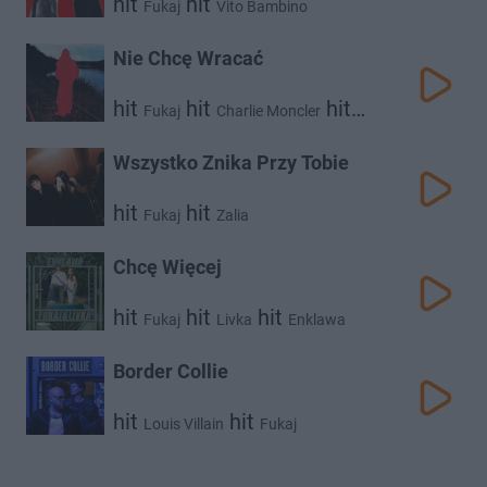
hit
hit
Fukaj
Vito Bambino
Nie Chcę Wracać
hit
hit
hit
Fukaj
Charlie Moncler
Hubert.
Wszystko Znika Przy Tobie
hit
hit
Fukaj
Zalia
Chcę Więcej
hit
hit
hit
Fukaj
Livka
Enklawa
Border Collie
hit
hit
Louis Villain
Fukaj