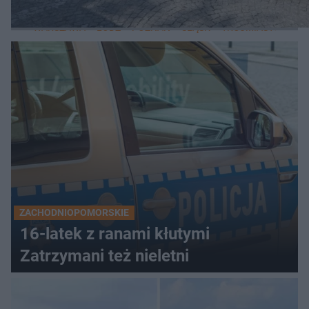
LOKALNE
WARSZAWA
ŁÓDŹ
POZNAŃ
ŚLĄSK
TRÓJMIASTO
LUB
ZACHODNIOPOMORSKIE
16-latek z ranami kłutymi
Zatrzymani też nieletni