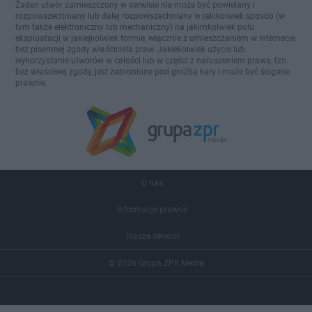
Żaden utwór zamieszczony w serwisie nie może być powielany i
rozpowszechniany lub dalej rozpowszechniany w jakikolwiek sposób (w
tym także elektroniczny lub mechaniczny) na jakimkolwiek polu
eksploatacji w jakiejkolwiek formie, włącznie z umieszczaniem w Internecie
bez pisemnej zgody właściciela praw. Jakiekolwiek użycie lub
wykorzystanie utworów w całości lub w części z naruszeniem prawa, tzn.
bez właściwej zgody, jest zabronione pod groźbą kary i może być ścigane
prawnie.
O nas
Informacje prawne
Nasze serwisy
© 2026 Grupa ZPR Media