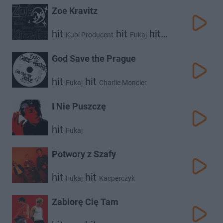
Zoe Kravitz
hit
hit
hit
Kubi Producent
Fukaj
hit
Chivas
Livka
God Save the Prague
hit
hit
Fukaj
Charlie Moncler
I Nie Puszczę
hit
Fukaj
Potwory z Szafy
hit
hit
Fukaj
Kacperczyk
Zabiorę Cię Tam