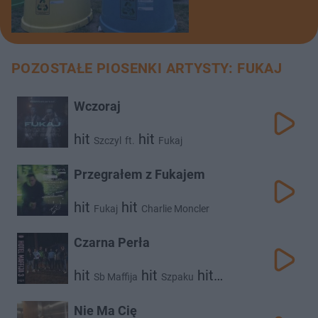
POZOSTAŁE PIOSENKI ARTYSTY: FUKAJ
Wczoraj
hit
hit
Szczyl
ft.
Fukaj
Przegrałem z Fukajem
hit
hit
Fukaj
Charlie Moncler
Czarna Perła
hit
hit
hit
Sb Maffija
Szpaku
hit
hit
Białas
Fukaj
hit
Po Prostu Kajtek
White 2115
Nie Ma Cię