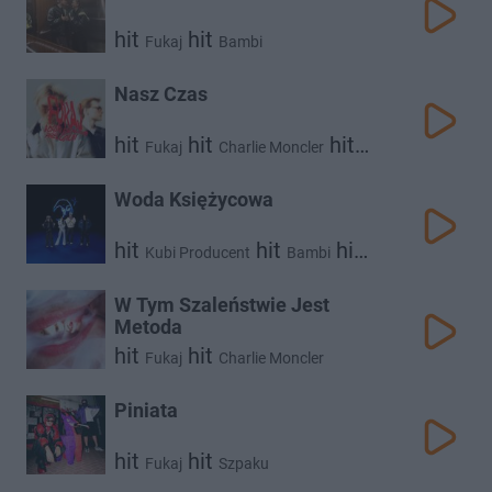
hit
hit
Fukaj
Bambi
Nasz Czas
hit
hit
hit
Fukaj
Charlie Moncler
Białas
Woda Księżycowa
hit
hit
hit
Kubi Producent
Bambi
Fukaj
W Tym Szaleństwie Jest
Metoda
hit
hit
Fukaj
Charlie Moncler
Piniata
hit
hit
Fukaj
Szpaku