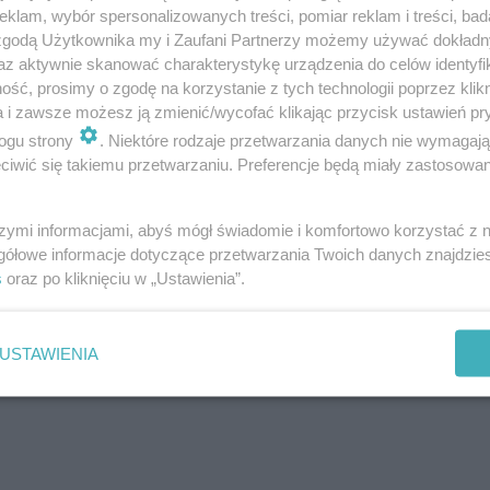
klam, wybór spersonalizowanych treści, pomiar reklam i treści, bad
 zgodą Użytkownika my i Zaufani Partnerzy możemy używać dokład
az aktywnie skanować charakterystykę urządzenia do celów identyfi
ść, prosimy o zgodę na korzystanie z tych technologii poprzez klikn
a i zawsze możesz ją zmienić/wycofać klikając przycisk ustawień pr
ogu strony
. Niektóre rodzaje przetwarzania danych nie wymagaj
iwić się takiemu przetwarzaniu. Preferencje będą miały zastosowanie
szymi informacjami, abyś mógł świadomie i komfortowo korzystać z
gółowe informacje dotyczące przetwarzania Twoich danych znajdzi
s
oraz po kliknięciu w „Ustawienia”.
USTAWIENIA