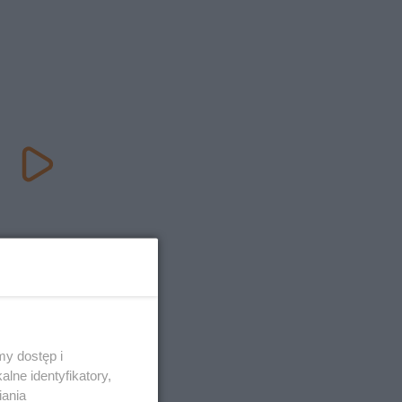
y dostęp i
lne identyfikatory,
iania