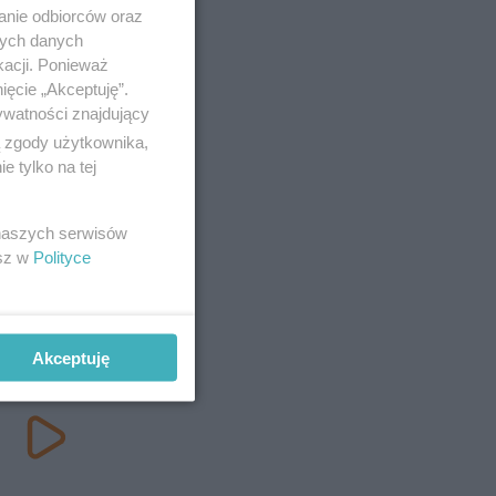
anie odbiorców oraz
nych danych
kacji. Ponieważ
ięcie „Akceptuję”.
ywatności znajdujący
ą zgody użytkownika,
 tylko na tej
 naszych serwisów
esz w
Polityce
Akceptuję