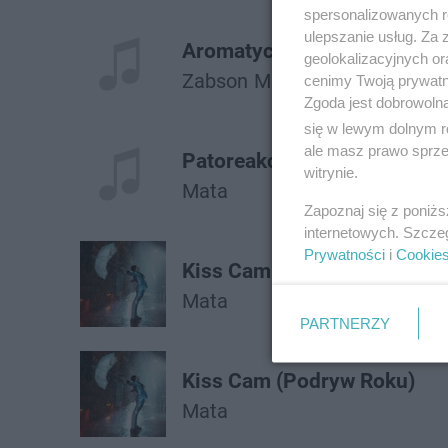
spersonalizowanych re
ulepszanie usług. Za
Aromatyczne Przyprawy
geolokalizacyjnych or
Żabson
Mata
cenimy Twoją prywatno
Zgoda jest dobrowoln
się w lewym dolnym r
ale masz prawo sprzec
Patoreakcja
witrynie.
Mata
Zapoznaj się z poniż
internetowych. Szcze
Prywatności
i
Cookie
Kiss Cam (Podryw Roku)
Mata
PARTNERZY
Kiss Cam (Podryw Roku)
Mata