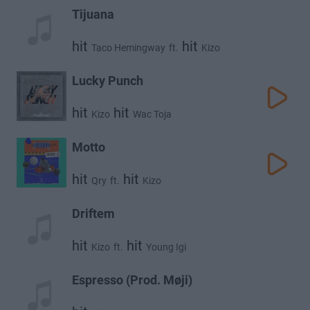
Tijuana
hit
hit
Taco Hemingway
ft.
Kizo
Lucky Punch
hit
hit
Kizo
Wac Toja
Motto
hit
hit
Qry
ft.
Kizo
Driftem
hit
hit
Kizo
ft.
Young Igi
Espresso (Prod. Møji)