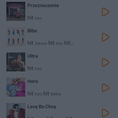
Przeznaczenie
hit
Kizo
Biba
hit
hit
hit
Żabson
Kizo
Kronkel Dom
Ultra
hit
Kizo
Hero
hit
hit
Kizo
Bletka
Lecę Bo Chcę