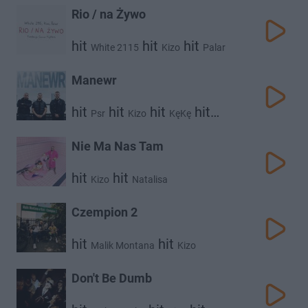
Rio / na Żywo
hit
hit
hit
White 2115
Kizo
Palar
Manewr
hit
hit
hit
hit
Psr
Kizo
KęKę
Grizzlee
Nie Ma Nas Tam
hit
hit
Kizo
Natalisa
Czempion 2
hit
hit
Malik Montana
Kizo
Don't Be Dumb