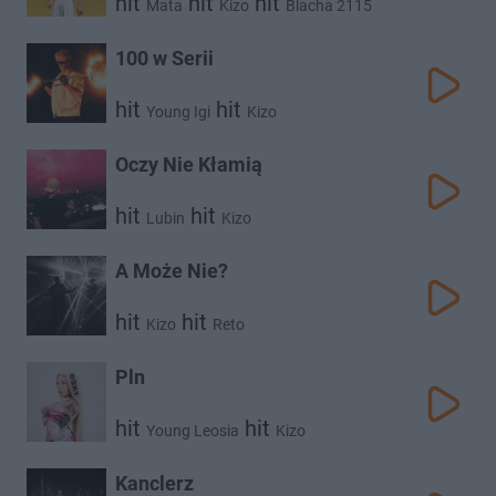
hit
hit
hit
Mata
Kizo
Blacha 2115
100 w Serii
hit
hit
Young Igi
Kizo
Oczy Nie Kłamią
hit
hit
Lubin
Kizo
A Może Nie?
hit
hit
Kizo
Reto
Pln
hit
hit
Young Leosia
Kizo
Kanclerz