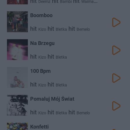
hit
hit
hit
Deemz
Bambi
Waima
hit
hit
Kizo
Young Leosia
Boomboo
hit
hit
hit
Kizo
Bletka
Bemelo
Na Brzegu
hit
hit
Kizo
Bletka
100 Bpm
hit
hit
Kizo
Bletka
Pomaluj Mój Świat
hit
hit
hit
Kizo
Bletka
Bemelo
Konfetti