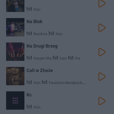
hit
Kizo
Na Blok
hit
hit
Bandura
Kizo
Na Drugi Brzeg
hit
hit
hit
Kacper Hta
Kizo
Psr
Cali w Złocie
hit
hit
Kizo
Faustyna Maciejczuk
hit
hit
Clearmind
Bemelo
Kc
hit
Kizo