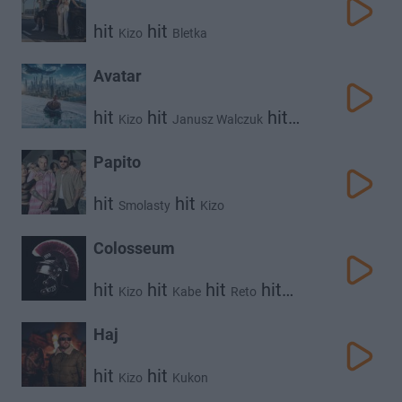
hit
hit
Kizo
Bletka
Avatar
hit
hit
hit
Kizo
Janusz Walczuk
hit
Clearmind
Worek
Papito
hit
hit
Smolasty
Kizo
Colosseum
hit
hit
hit
hit
Kizo
Kabe
Reto
hit
Gruby Mielzky
Borixon
Haj
hit
hit
Kizo
Kukon