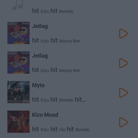
hit
hit
Kizo
Bemelo
Jetlag
hit
hit
Kizo
Masny Ben
Jetlag
hit
hit
Kizo
Masny Ben
Myto
hit
hit
hit
Kizo
Bemelo
mikipublicenemy
Kizo Mood
hit
hit
hit
Kizo
Oki
Bemelo