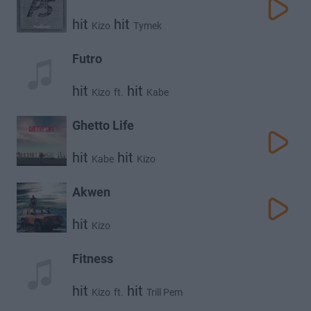
hit
hit
Kizo
Tymek
Futro
hit
hit
Kizo
ft.
Kabe
Ghetto Life
hit
hit
Kabe
Kizo
Akwen
hit
Kizo
Fitness
hit
hit
Kizo
ft.
Trill Pem