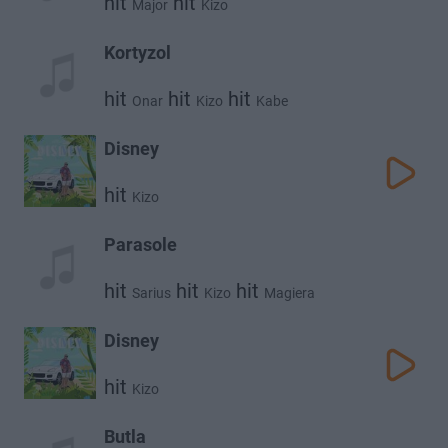
hit
hit
Major
Kizo
Kortyzol
hit
hit
hit
Onar
Kizo
Kabe
Disney
hit
Kizo
Parasole
hit
hit
hit
Sarius
Kizo
Magiera
Disney
hit
Kizo
Butla