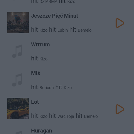
hit
hit
DZIARMA
Kizo
Jeszcze Pięć Minut
hit
hit
hit
Kizo
Lubin
Bemelo
Wrrrum
hit
Kizo
Miś
hit
hit
Borixon
Kizo
Lot
hit
hit
hit
Kizo
Wac Toja
Bemelo
Huragan