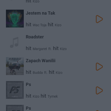
hit
Kizo
Jestem na Tak
hit
hit
Wac Toja
Kizo
Roadster
hit
hit
Margaret
ft.
Kizo
Zapach Wanilii
hit
hit
Budda
ft.
Kizo
Ps
hit
hit
Kizo
Tymek
Ps