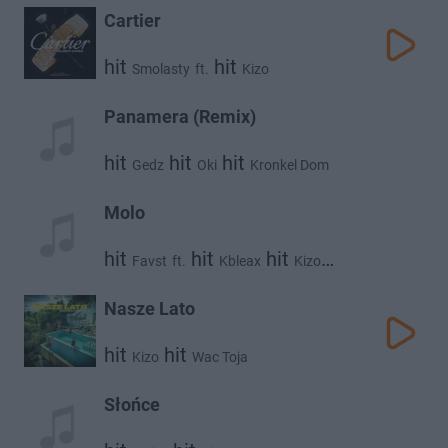
Cartier
hit
hit
Smolasty
ft.
Kizo
Panamera (Remix)
hit
hit
hit
Gedz
Oki
Kronkel Dom
hit
hit
Kizo
Catch Up
Molo
hit
hit
hit
Favst
ft.
Kbleax
Kizo
hit
Mr. Polska
Nasze Lato
hit
hit
Kizo
Wac Toja
Słońce