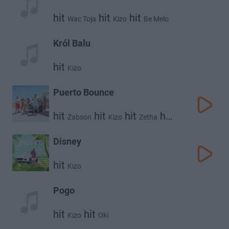
hit
hit
hit
Wac Toja
Kizo
Be Melo
Król Balu
hit
Kizo
Puerto Bounce
hit
hit
hit
hit
Żabson
Kizo
Zetha
Vladimir Cauchemar
Disney
hit
Kizo
Pogo
hit
hit
Kizo
Oki