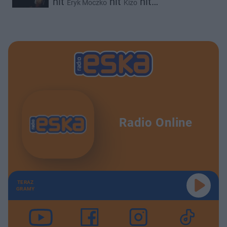
hit
hit
hit
Eryk Moczko
Kizo
hit
Koder
Sergiusz
Radio Online
TERAZ
GRAMY