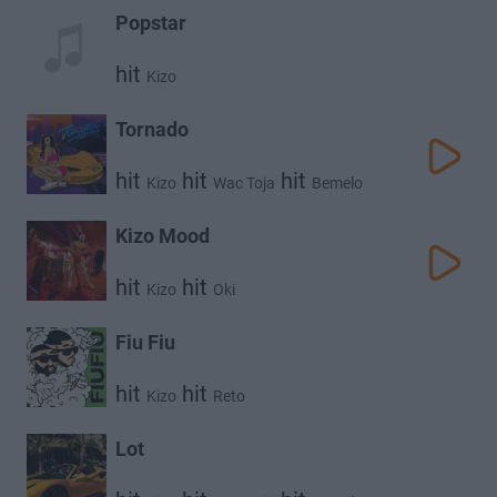
Popstar
hit
Kizo
Tornado
hit
hit
hit
Kizo
Wac Toja
Bemelo
Kizo Mood
hit
hit
Kizo
Oki
Fiu Fiu
hit
hit
Kizo
Reto
Lot