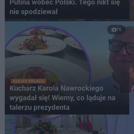
Putina wobec Polski. Tego nikt się
nie spodziewał
15
KULISY PAŁACU
Kucharz Karola Nawrockiego
wygadał się! Wiemy, co ląduje na
talerzu prezydenta
WIĘCEJ