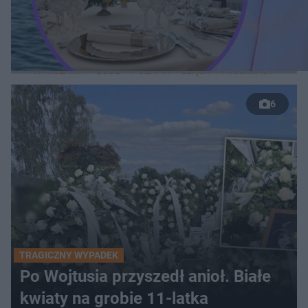
LOKALNE
WARSZAWA
ŁÓDŹ
POZNAŃ
ŚLĄSK
TRÓJMIASTO
LUB
6
TRAGICZNY WYPADEK
Po Wojtusia przyszedł anioł. Białe
kwiaty na grobie 11-latka