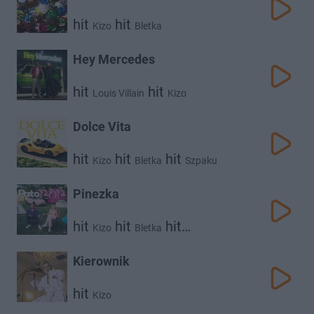
hit
hit
Kizo
Bletka
Hey Mercedes
hit
hit
Louis Villain
Kizo
Dolce Vita
hit
hit
hit
Kizo
Bletka
Szpaku
Pinezka
hit
hit
hit
Kizo
Bletka
hit
Young Leosia
Oskar83
Kierownik
hit
Kizo