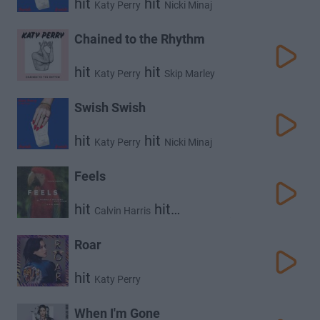
hit
hit
Katy Perry
Nicki Minaj
Chained to the Rhythm
hit
hit
Katy Perry
Skip Marley
Swish Swish
hit
hit
Katy Perry
Nicki Minaj
Feels
hit
hit
Calvin Harris
hit
hit
Pharrell Williams
Katy Perry
Big Sean
Roar
hit
Katy Perry
When I'm Gone