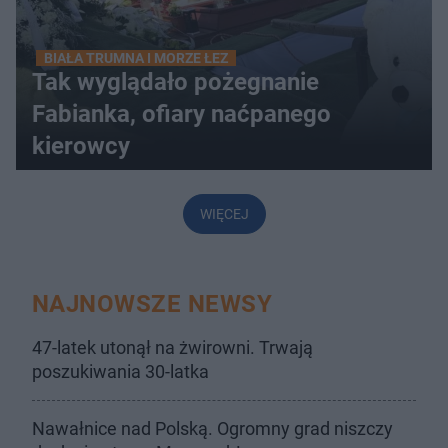
BIAŁA TRUMNA I MORZE ŁEZ
Tak wyglądało pożegnanie
Fabianka, ofiary naćpanego
kierowcy
WIĘCEJ
NAJNOWSZE NEWSY
47-latek utonął na żwirowni. Trwają
poszukiwania 30-latka
Nawałnice nad Polską. Ogromny grad niszczy