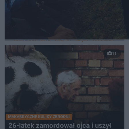
WIĘCEJ
LOKALNE
WARSZAWA
ŁÓDŹ
POZNAŃ
ŚLĄSK
TRÓJMIASTO
LUB
11
MAKABRYCZNE KULISY ZBRODNI
26-latek zamordował ojca i uszył