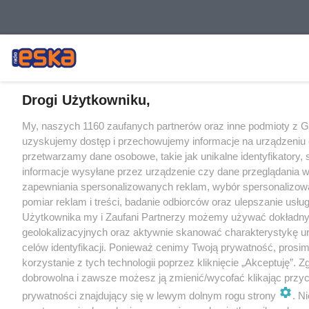
Drogi Użytkowniku,
My, naszych 1160 zaufanych partnerów oraz inne podmioty z 
uzyskujemy dostęp i przechowujemy informacje na urządzeniu 
przetwarzamy dane osobowe, takie jak unikalne identyfikatory,
informacje wysyłane przez urządzenie czy dane przeglądania w
zapewniania spersonalizowanych reklam, wybór spersonalizowa
pomiar reklam i treści, badanie odbiorców oraz ulepszanie usłu
Użytkownika my i Zaufani Partnerzy możemy używać dokładn
geolokalizacyjnych oraz aktywnie skanować charakterystykę u
celów identyfikacji. Ponieważ cenimy Twoją prywatność, prosi
korzystanie z tych technologii poprzez kliknięcie „Akceptuję”. Z
dobrowolna i zawsze możesz ją zmienić/wycofać klikając przyc
prywatności znajdujący się w lewym dolnym rogu strony
. N