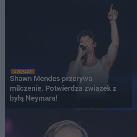
GWIAZDY
Shawn Mendes przerywa
milczenie. Potwierdza związek z
byłą Neymara!