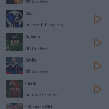
hit
Katy Perry
365
hit
hit
Zedd
Katy Perry
Daisies
hit
Katy Perry
Smile
hit
Katy Perry
Feels
hit
hit
Calvin Harris
hit
hit
Pharrell Williams
Katy Perry
Big Sean
I Kissed a Girl